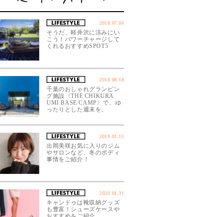
2018.07.06
そうだ、軽井沢に涼みにい
こう！パワーチャージして
くれるおすすめSPOT5
2018.08.18
千葉のおしゃれグランピン
グ施設〈THE CHIKURA
UMI BASE CAMP〉で、ゆ
ったりとした週末を。
2019.01.11
出岡美咲お気に入りのジム
やサロンなど、冬のボディ
事情をご紹介！
2020.01.31
キャンドゥは靴収納グッズ
も豊富！シューズケースや
おすすめをご紹介