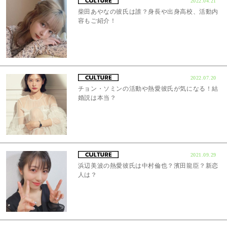
2022.04.21
柴田あやなの彼氏は誰？身長や出身高校、活動内
容もご紹介！
2022.07.20
チョン・ソミンの活動や熱愛彼氏が気になる！結
婚説は本当？
2021.09.29
浜辺美波の熱愛彼氏は中村倫也？濱田龍臣？新恋
人は？