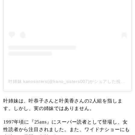
叶姉妹 kanosisters(@kano_sisters007)がシェアした投稿
-
2
叶姉妹は、叶恭子さんと叶美香さんの2人組を指しま
す。しかし、実の姉妹ではありません。
1997年頃に『25ans』にスーパー読者として登場し、女
性読者から注目されました。また、ワイドナショーにも