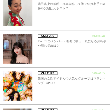
浅田真央の彼氏・橋本誠也って誰？結婚相手の条
件や父親は元ホスト？
2020.03.28
TWICEのメンバー・モモに彼氏！気になるお相手
や馴れ初めは？
2020.06.13
韓国の女性アイドルで人気なグループは？ランキ
ングTOP15！