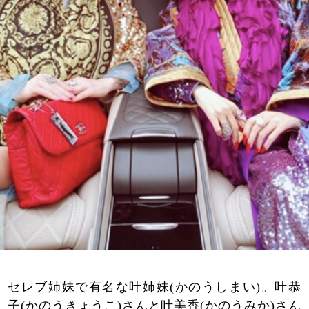
セレブ姉妹で有名な叶姉妹(かのうしまい)。叶恭
子(かのうきょうこ)さんと叶美香(かのうみか)さん