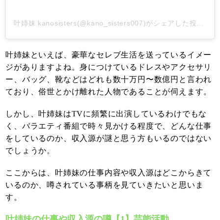
叶姉妹 kanosisters(@kano_sisters007)がシェアした投稿
-
2
叶姉妹といえば、豪華なセレブ生活を送っているイメー
ジがありますよね。身につけているドレスやアクセサリ
ー、バッグ、靴などはどれも数十万円〜数億円と言われ
ており、俗世とかけ離れた人物であることが伺えます。
しかし、叶姉妹はTVに頻繁に出演しているわけでもな
く、バラエティ番組で時々見かける程度で、どんな仕事
をしているのか、収入源が謎と思う方もいるのではない
でしょうか。
ここからは、叶姉妹の仕事内容や収入源はどこからきて
いるのか、噂されている事柄を見ていきたいと思いま
す。
叶姉妹の仕事や収入源の噂【1】芸能活動