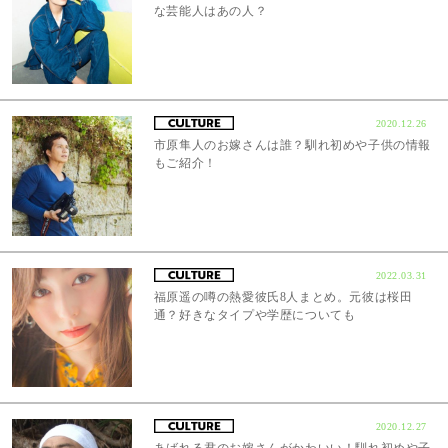
な芸能人はあの人？
2020.12.26
市原隼人のお嫁さんは誰？馴れ初めや子供の情報
もご紹介！
2022.03.31
福原遥の噂の熱愛彼氏8人まとめ。元彼は桜田
通？好きなタイプや学歴についても
2020.12.27