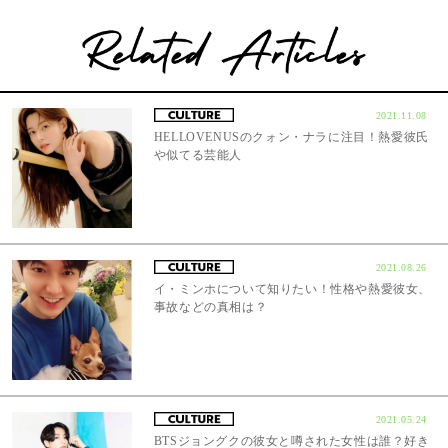
2021.11.08
HELLOVENUSのクォン・ナラに注目！熱愛彼氏
や似てる芸能人
2021.08.26
イ・ミンホについて知りたい！性格や熱愛彼女、
事故などの真相は？
2021.05.24
BTSジョングクの彼女と噂された女性は誰？好き