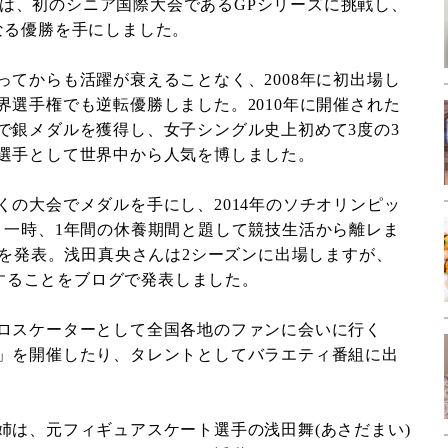
ズンでは、初のシニア国際大会であるGPシリーズに挑戦し、
なる優勝を手にしました。
ってからも活躍が衰えることなく、2008年に初出場し
界選手権でも逆転優勝しました。2010年に開催された
で銀メダルを獲得し、女子シングル史上初めて3度の3
選手として世界中から人気を博しました。
くの大会でメダルを手にし、2014年のソチオリンピッ
。一時、1年間の休養期間と題して競技生活から離レま
行を発表。浅田真央さんは2シーズンに出場しますが、
引退することをブログで発表しました。
ロスケーターとして全国各地のファンに会いに行く
」を開催したり、タレントとしてバラエティ番組に出
姉は、元フィギュアスケート選手の浅田舞(あさだまい)