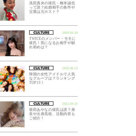
浅田真央の彼氏・橋本誠也
って誰？結婚相手の条件や
父親は元ホスト？
2020.03.28
TWICEのメンバー・モモに
彼氏！気になるお相手や馴
れ初めは？
2020.06.13
韓国の女性アイドルで人気
なグループは？ランキング
TOP15！
2022.04.21
柴田あやなの彼氏は誰？身
長や出身高校、活動内容も
ご紹介！