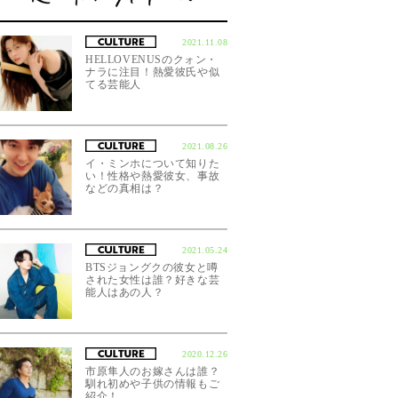
2021.11.08
HELLOVENUSのクォン・
ナラに注目！熱愛彼氏や似
てる芸能人
2021.08.26
イ・ミンホについて知りた
い！性格や熱愛彼女、事故
などの真相は？
2021.05.24
BTSジョングクの彼女と噂
された女性は誰？好きな芸
能人はあの人？
2020.12.26
市原隼人のお嫁さんは誰？
馴れ初めや子供の情報もご
紹介！