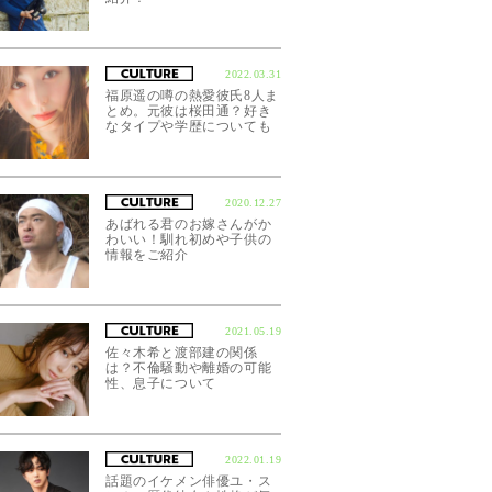
2022.03.31
福原遥の噂の熱愛彼氏8人ま
とめ。元彼は桜田通？好き
なタイプや学歴についても
2020.12.27
あばれる君のお嫁さんがか
わいい！馴れ初めや子供の
情報をご紹介
2021.05.19
佐々木希と渡部建の関係
は？不倫騒動や離婚の可能
性、息子について
2022.01.19
話題のイケメン俳優ユ・ス