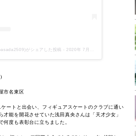
aoasada2509)がシェアした投稿
-
2020年 7月月16日午前6時15分PDT
)
屋市名東区
スケートと出会い、フィギュアスケートのクラブに通い
ら才能を開花させていた浅田真央さんは「天才少女」
で何度も表彰台に立ちました。