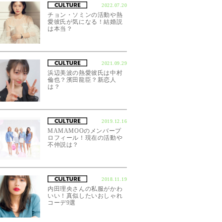
2022.07.20
チョン・ソミンの活動や熱
愛彼氏が気になる！結婚説
は本当？
2021.09.29
浜辺美波の熱愛彼氏は中村
倫也？濱田龍臣？新恋人
は？
2019.12.16
MAMAMOOのメンバープ
ロフィール！現在の活動や
不仲説は？
2018.11.19
内田理央さんの私服がかわ
いい！真似したいおしゃれ
コーデ9選