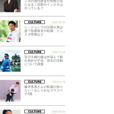
ンホの歴代彼女や性格が気
になる！活動やインスタは
やっている？
2022.03.01
ハ・ジョンウの父親や弟は
誰？熱愛彼女や結婚、イン
スタ情報など
2020.12.24
宮川大輔の嫁は外国人？馴
れ初めや子供、現在の活動
について調査
2018.11.04
藤本美貴さんの私服が知り
たい！おしゃれなママコー
デ9選
2020.09.23