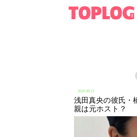
2020.09.23
浅田真央の彼氏・
親は元ホスト？