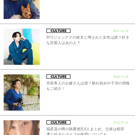
2021.05.24
BTSジョングクの彼女と噂された女性は誰？好き
な芸能人はあの人？
2020.12.26
市原隼人のお嫁さんは誰？馴れ初めや子供の情報
もご紹介！
2022.03.31
福原遥の噂の熱愛彼氏8人まとめ。元彼は桜田
通？好きなタイプや学歴についても