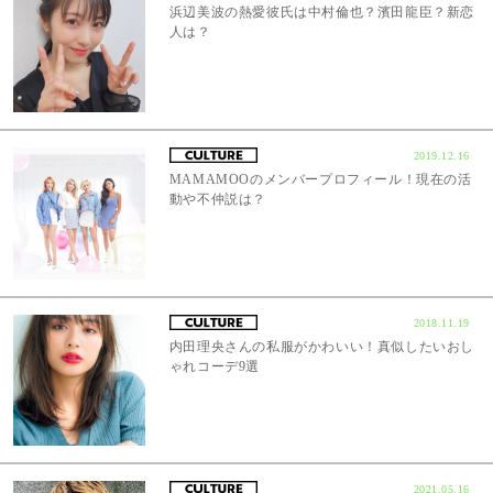
浜辺美波の熱愛彼氏は中村倫也？濱田龍臣？新恋
人は？
2019.12.16
MAMAMOOのメンバープロフィール！現在の活
動や不仲説は？
2018.11.19
内田理央さんの私服がかわいい！真似したいおし
ゃれコーデ9選
2021.05.16