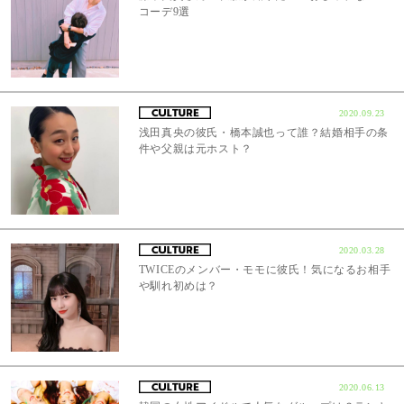
コーデ9選
2020.09.23
浅田真央の彼氏・橋本誠也って誰？結婚相手の条
件や父親は元ホスト？
2020.03.28
TWICEのメンバー・モモに彼氏！気になるお相手
や馴れ初めは？
2020.06.13