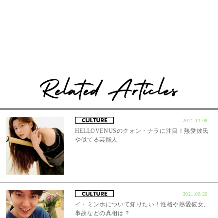
2021.11.08
HELLOVENUSのクォン・ナラに注目！熱愛彼氏
や似てる芸能人
2021.08.26
イ・ミンホについて知りたい！性格や熱愛彼女、
事故などの真相は？