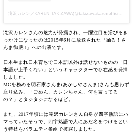
滝沢カレン／KAREN TAKIZAWA(@takizawakarenofficial)がシェアした投稿
滝沢カレンさんの魅力が発掘され、一躍注目を浴びるき
っかけになったのは2015年6月に放送された『踊る！さ
んま御殿!!』への出演です。
日本生まれ日本育ちで日本語以外は話せないものの「日
本語が上手くない」というキャラクターで存在感を発揮
しました。
MCを務める明石家さんま(あかしやさんま)さんも思わず
座り込み、「ごめん、カレンちゃん、何を言ってる
の？」とタジタジになるほど。
また、2017年頃には滝沢カレンさん自身が四字熟語にハ
マっていたそうで、四字熟語で人にあだ名をつけるとい
う特技をバラエティ番組で披露しました。