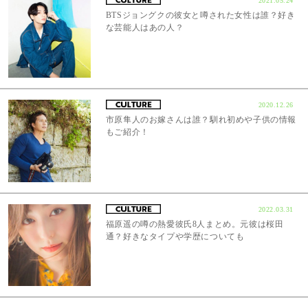
2021.05.24
BTSジョングクの彼女と噂された女性は誰？好き
な芸能人はあの人？
2020.12.26
市原隼人のお嫁さんは誰？馴れ初めや子供の情報
もご紹介！
2022.03.31
福原遥の噂の熱愛彼氏8人まとめ。元彼は桜田
通？好きなタイプや学歴についても