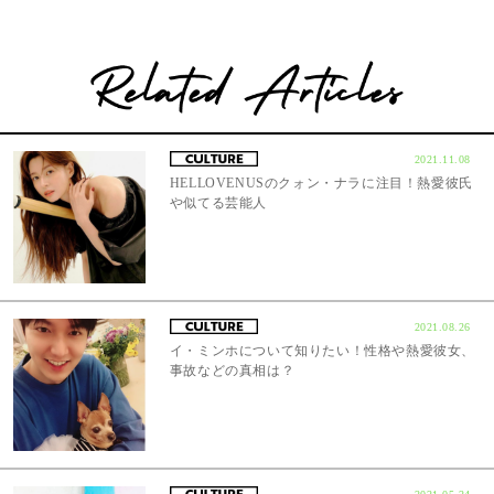
2021.11.08
HELLOVENUSのクォン・ナラに注目！熱愛彼氏
や似てる芸能人
2021.08.26
イ・ミンホについて知りたい！性格や熱愛彼女、
事故などの真相は？