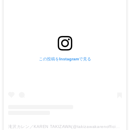
この投稿をInstagramで見る
滝沢カレン／KAREN TAKIZAWA(@takizawakarenofficial)がシェアした投稿