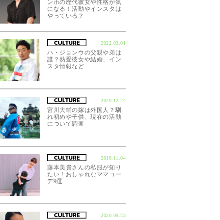
ンホの歴代彼女や性格が気
になる！活動やインスタは
やっている？
2022.03.01
ハ・ジョンウの父親や弟は
誰？熱愛彼女や結婚、イン
スタ情報など
2020.12.24
宮川大輔の嫁は外国人？馴
れ初めや子供、現在の活動
について調査
2018.11.04
藤本美貴さんの私服が知り
たい！おしゃれなママコー
デ9選
2020.09.23