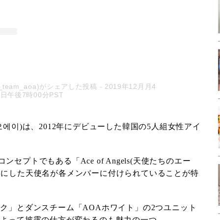
icial_team_aoa)がシェアした投稿
- 2019年12月月4
日午後7時00分PST
오에이)は、2012年にデビューした韓国の5人組女性アイ
セプトでもある「Ace of Angels(天使たちのエー
基にした天使名が各メンバーに付けられていることが特
ック」とダンスチーム「AOAホワイト」の2つユニット
によって披露の仕方が変わるのも魅力の一つ。