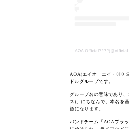
AOA Official????(@off
AOA(エイオーエイ・에이
ドルグループです。
グループ名の意味であり、コン
ス)」にちなんで、本名を
徴になります。
バンドチーム「AOAブラ
に分けられ、 ライブなど