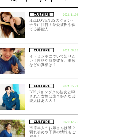
2021.11.08
HELLOVENUSのクォン・
ナラに注目！熱愛彼氏や似
てる芸能人
2021.08.26
イ・ミンホについて知りた
い！性格や熱愛彼女、事故
などの真相は？
2021.05.24
BTSジョングクの彼女と噂
された女性は誰？好きな芸
能人はあの人？
2020.12.26
市原隼人のお嫁さんは誰？
馴れ初めや子供の情報もご
紹介！