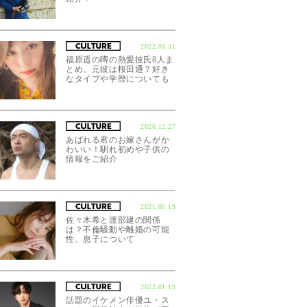
2022.03.31
福原遥の噂の熱愛彼氏8人ま
とめ。元彼は桜田通？好き
なタイプや学歴についても
2020.12.27
あばれる君のお嫁さんがか
わいい！馴れ初めや子供の
情報をご紹介
2021.05.19
佐々木希と渡部建の関係
は？不倫騒動や離婚の可能
性、息子について
2022.01.19
話題のイケメン俳優ユ・ス