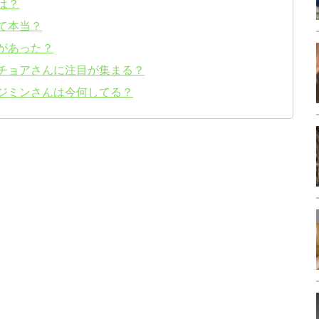
は？
て本当？
があった？
るチョアさんに注目が集まる？
るジミンさんは今何してる？