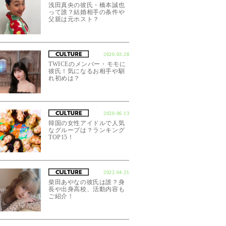
浅田真央の彼氏・橋本誠也
って誰？結婚相手の条件や
父親は元ホスト？
2020.03.28
TWICEのメンバー・モモに
彼氏！気になるお相手や馴
れ初めは？
2020.06.13
韓国の女性アイドルで人気
なグループは？ランキング
TOP15！
2022.04.21
柴田あやなの彼氏は誰？身
長や出身高校、活動内容も
ご紹介！