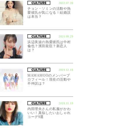
2022.07.20
チョン・ソミンの活動や熱
愛彼氏が気になる！結婚説
は本当？
2021.09.29
浜辺美波の熱愛彼氏は中村
倫也？濱田龍臣？新恋人
は？
2019.12.16
MAMAMOOのメンバープ
ロフィール！現在の活動や
不仲説は？
2018.11.19
内田理央さんの私服がかわ
いい！真似したいおしゃれ
コーデ9選