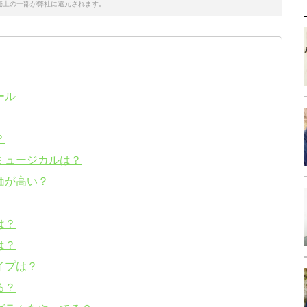
売上の一部が弊社に還元されます。
ール
？
ミュージカルは？
価が高い？
は？
は？
イプは？
る？