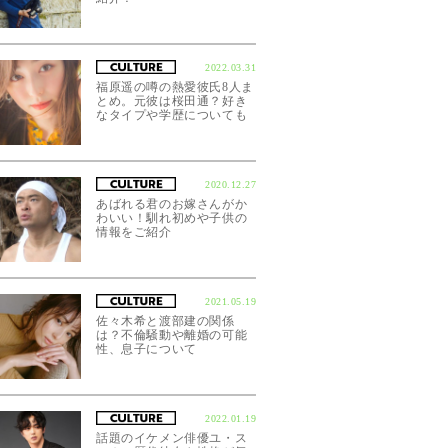
2022.03.31
福原遥の噂の熱愛彼氏8人ま
とめ。元彼は桜田通？好き
なタイプや学歴についても
2020.12.27
あばれる君のお嫁さんがか
わいい！馴れ初めや子供の
情報をご紹介
2021.05.19
佐々木希と渡部建の関係
は？不倫騒動や離婚の可能
性、息子について
2022.01.19
話題のイケメン俳優ユ・ス