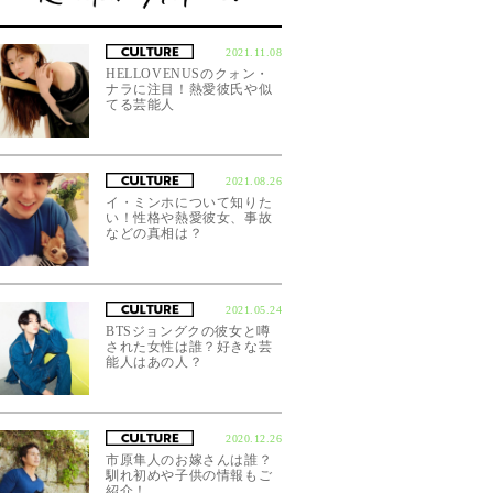
2021.11.08
HELLOVENUSのクォン・
ナラに注目！熱愛彼氏や似
てる芸能人
2021.08.26
イ・ミンホについて知りた
い！性格や熱愛彼女、事故
などの真相は？
2021.05.24
BTSジョングクの彼女と噂
された女性は誰？好きな芸
能人はあの人？
2020.12.26
市原隼人のお嫁さんは誰？
馴れ初めや子供の情報もご
紹介！