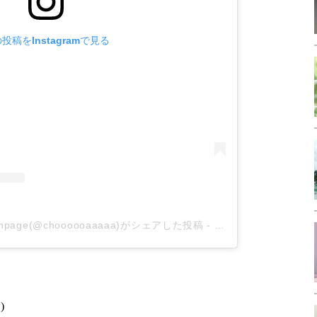
投稿をInstagramで見る
 fanpage(@choooooaaaaa)がシェアした投稿
-
2020年 7月月14日午
)