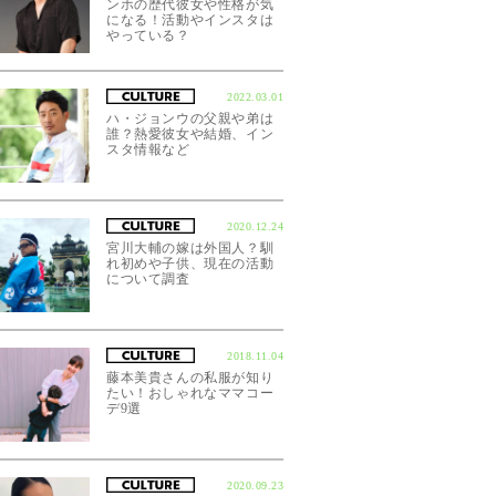
ンホの歴代彼女や性格が気
になる！活動やインスタは
やっている？
2022.03.01
ハ・ジョンウの父親や弟は
誰？熱愛彼女や結婚、イン
スタ情報など
2020.12.24
宮川大輔の嫁は外国人？馴
れ初めや子供、現在の活動
について調査
前12時07分PDT
2018.11.04
藤本美貴さんの私服が知り
たい！おしゃれなママコー
デ9選
2020.09.23