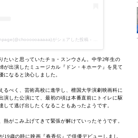
 fanpage(@choooooaaaaa)がシェアした投稿
-
2020年 6月月4日午後
りたいと思っていたチョ・スンウさん。中学2年生の
姉が出演したミュージカル『ドン・キホーテ』を見て
優になると決心しました。
えるべく、芸術高校に進学し、檀国大学演劇映画科に
出演した公演にて、最初の頃は本番直前にトイレに駆
達して逃げ出したくなることもあったようです。
、熱がこみ上げてきて緊張が解けていったそうです。
んが19歳の時に映画『春香伝』で俳優デビューしまし