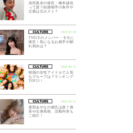
浅田真央の彼氏・橋本誠也
って誰？結婚相手の条件や
父親は元ホスト？
2020.03.28
TWICEのメンバー・モモに
彼氏！気になるお相手や馴
れ初めは？
2020.06.13
韓国の女性アイドルで人気
なグループは？ランキング
TOP15！
2022.04.21
柴田あやなの彼氏は誰？身
長や出身高校、活動内容も
ご紹介！