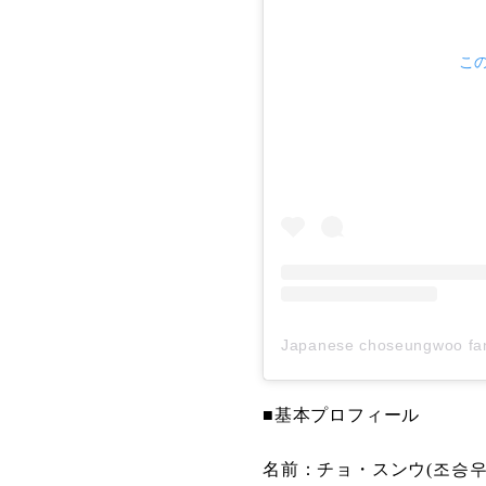
この
Japanese choseungwoo
■基本プロフィール
名前：チョ・スンウ(조승우