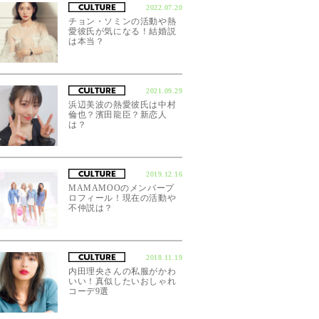
2022.07.20
チョン・ソミンの活動や熱
愛彼氏が気になる！結婚説
は本当？
2021.09.29
浜辺美波の熱愛彼氏は中村
倫也？濱田龍臣？新恋人
は？
2019.12.16
MAMAMOOのメンバープ
ロフィール！現在の活動や
不仲説は？
2018.11.19
内田理央さんの私服がかわ
いい！真似したいおしゃれ
コーデ9選