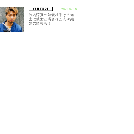
2021.05.16
竹内涼真の熱愛相手は？過
去に彼女と噂された人や結
婚の情報も！
6時41分PDT