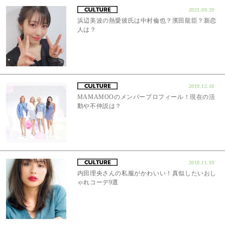
2021.09.29
浜辺美波の熱愛彼氏は中村倫也？濱田龍臣？新恋
人は？
2019.12.16
MAMAMOOのメンバープロフィール！現在の活
動や不仲説は？
2018.11.19
内田理央さんの私服がかわいい！真似したいおし
ゃれコーデ9選