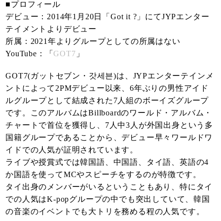
■プロフィール
デビュー：2014年1月20日「Got it ?」にてJYPエンター
テイメントよりデビュー
所属：2021年よりグループとしての所属はない
YouTube：「
GOT7
」
GOT7(ガットセブン・갓세븐)は、JYPエンターテインメ
ントによって2PMデビュー以来、6年ぶりの男性アイド
ルグループとして結成された7人組のボーイズグループ
です。このアルバムはBillboardのワールド・アルバム・
チャートで首位を獲得し、7人中3人が外国出身という多
国籍グループであることから、デビュー早々ワールドワ
イドでの人気が証明されています。
ライブや授賞式では韓国語、中国語、タイ語、英語の4
か国語を使ってMCやスピーチをするのが特徴です。
タイ出身のメンバーがいるということもあり、特にタイ
での人気はK-popグループの中でも突出していて、韓国
の音楽のイベントでも大トリを務める程の人気です。