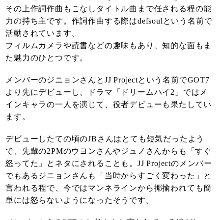
その上作詞作曲もこなしタイトル曲まで任される程の能
力の持ち主です。作詞作曲する際はdefsoulという名前で
活動されています。
フィルムカメラや読書などの趣味もあり、知的な面もま
た魅力のひとつです。
メンバーのジニョンさんとJJ Projectという名前でGOT7
より先にデビューし、ドラマ「ドリームハイ2」ではメ
インキャラの一人を演じて、役者デビューも果たしてい
ます。
デビューしたての頃のJBさんはとても短気だったよう
で、先輩の2PMのウヨンさんやジュノさんからも「すぐ
怒ってた」とネタにされることも。JJ Projectのメンバー
でもあるジニョンさんも「当時からすごく変わった」と
言われる程で、今ではマンネラインから揶揄われても簡
単には怒らないようになったそうです。