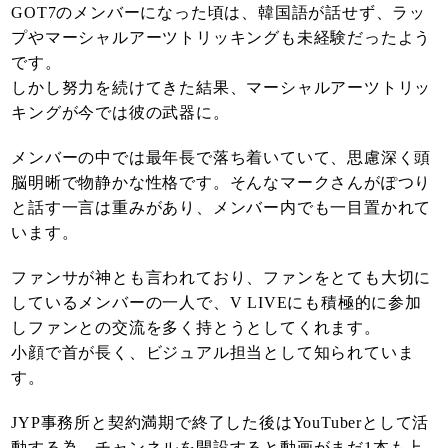
GOT7のメンバーになった頃は、韓国語が話せず、ラッ
プやマーシャルアーツトリッキングも未経験だったよう
です。
しかし努力を続けてきた結果、マーシャルアーツトリッ
キングが今では彼の武器に。
メンバーの中では最年長で落ち着いていて、思慮深く頭
脳明晰で物静かな性格です。そんなマークさんがぽつり
と話す一言は重みがあり、メンバー内でも一目置かれて
います。
ファンサが神とも言われており、ファンをとても大切に
しているメンバーの一人で、V LIVEにも積極的に参加
しファンとの交流を多く持とうとしてくれます。
小顔で首が長く、ビジュアル担当として知られていま
す。
JYP事務所と契約満期で終了した後はYouTuberとして活
動する為、チャンネルを開設すると動画がまだ1本も上