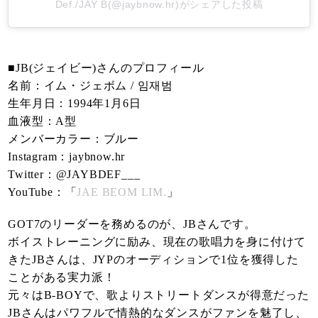
Def./JAY B(@jaybnow.hr)がシェアした投稿
■JB(ジェイビー)さんのプロフィール
名前：イム・ジェボム / 임재범
生年月日：1994年1月6日
血液型：A型
メンバーカラー：ブルー
Instagram：jaybnow.hr
Twitter：@JAYBDEF___
YouTube：「
JAE BEOM LIM.
」
GOT7のリーダーを務めるのが、JBさんです。
ボイストレーニングに励み、現在の歌唱力を身に付けて
きたJBさんは、JYPのオーディションで1位を獲得した
ことがある実力派！
元々はB-BOYで、歌よりストリートダンスが得意だった
JBさんはパワフルで情熱的なダンスがファンを魅了し、