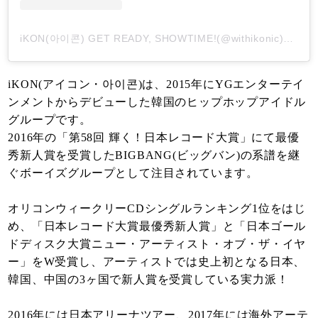
iKON(아이콘) GET READY, SHOWTIME!(@withikonic)がシェアした投稿
iKON(アイコン・아이콘)は、2015年にYGエンターテイ
ンメントからデビューした韓国のヒップホップアイドル
グループです。
2016年の「第58回 輝く！日本レコード大賞」にて最優
秀新人賞を受賞したBIGBANG(ビッグバン)の系譜を継
ぐボーイズグループとして注目されています。
オリコンウィークリーCDシングルランキング1位をはじ
め、「日本レコード大賞最優秀新人賞」と「日本ゴール
ドディスク大賞ニュー・アーティスト・オブ・ザ・イヤ
ー」をW受賞し、アーティストでは史上初となる日本、
韓国、中国の3ヶ国で新人賞を受賞している実力派！
2016年には日本アリーナツアー、2017年には海外アーテ