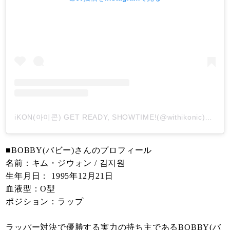
iKON(아이콘) GET READY, SHOWTIME!(@withikonic)がシェアした投稿
■BOBBY(バビー)さんのプロフィール
名前：キム・ジウォン / 김지원
生年月日： 1995年12月21日
血液型：O型
ポジション：ラップ
ラッパー対決で優勝する実力の持ち主であるBOBBY(バ