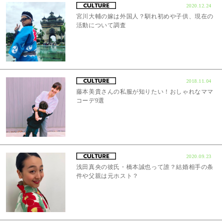
2020.12.24
宮川大輔の嫁は外国人？馴れ初めや子供、現在の
活動について調査
2018.11.04
藤本美貴さんの私服が知りたい！おしゃれなママ
コーデ9選
2020.09.23
浅田真央の彼氏・橋本誠也って誰？結婚相手の条
件や父親は元ホスト？