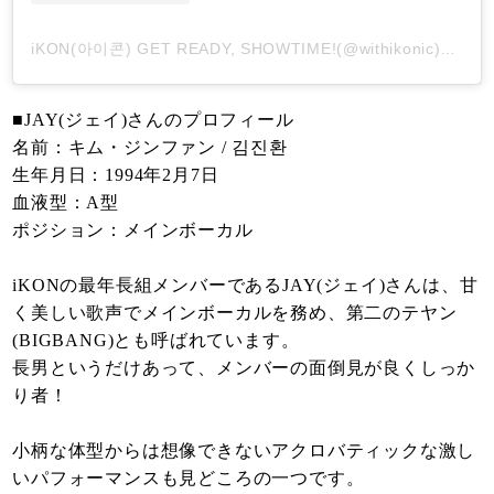
iKON(아이콘) GET READY, SHOWTIME!(@withikonic)がシェアした投稿
■JAY(ジェイ)さんのプロフィール
名前：キム・ジンファン / 김진환
生年月日：1994年2月7日
血液型：A型
ポジション：メインボーカル
iKONの最年長組メンバーであるJAY(ジェイ)さんは、甘
く美しい歌声でメインボーカルを務め、第二のテヤン
(BIGBANG)とも呼ばれています。
長男というだけあって、メンバーの面倒見が良くしっか
り者！
小柄な体型からは想像できないアクロバティックな激し
いパフォーマンスも見どころの一つです。