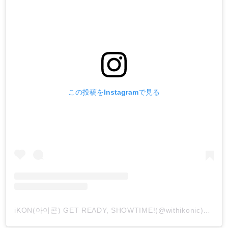
この投稿をInstagramで見る
iKON(아이콘) GET READY, SHOWTIME!(@withikonic)がシェアした投稿