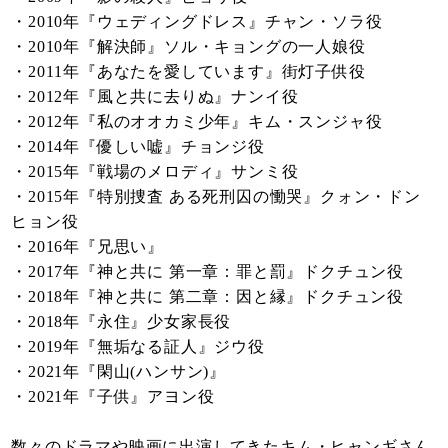
・2010年『ウェディングドレス』チャン・ソラ役
・2010年『解決師』ソル・キョングの一人娘役
・2011年『あなたを愛しています』街灯子供役
・2012年『風と共に去りぬ』ナンイ役
・2012年『私のオオカミ少年』キム・スンジャ役
・2014年『優しい嘘』チョンジ役
・2015年『戦場のメロディ』サンミ役
・2015年『特別捜査 ある死刑囚の慟哭』クォン・ドン
ヒョン役
・2016年『兄思い』
・2017年『神と共に 第一章：罪と罰』ドクチュン役
・2018年『神と共に 第二章：因と縁』ドクチュン役
・2018年『永住』少女家長役
・2019年『無垢なる証人』ジウ役
・2021年『閑山(ハンサン)』
・2021年『子供』アヨン役
数々のドラマや映画に出演してきたキム・ヒャンギさん