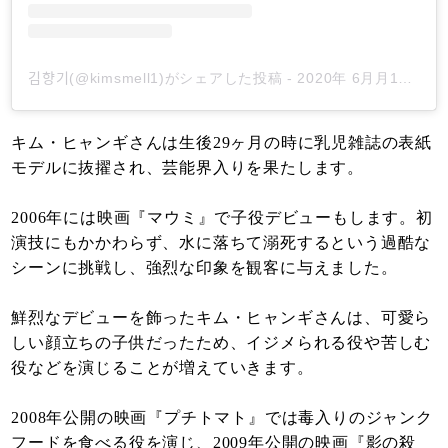
김향기(@kimsmell1)がシェアした投稿
-
2020年 6月月14日午前12時17分PDT
キム・ヒャンギさんは生後29ヶ月の時に乳児雑誌の表紙
モデルに抜擢され、芸能界入りを果たします。
2006年には映画『マウミ』で子役デビューもします。初
演技にもかかわらず、水に落ちて溺死するという過酷な
シーンに挑戦し、強烈な印象を観客に与えました。
鮮烈なデビューを飾ったキム・ヒャンギさんは、可愛ら
しい顔立ちの子供だったため、イジメられる役や苦しむ
役などを演じることが増えていきます。
2008年公開の映画『プチトマト』では毒入りのジャンク
フードを食べる役を演じ、2009年公開の映画『影の殺