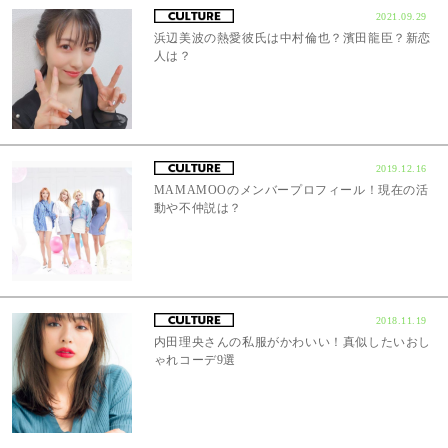
2021.09.29
浜辺美波の熱愛彼氏は中村倫也？濱田龍臣？新恋
人は？
2019.12.16
MAMAMOOのメンバープロフィール！現在の活
動や不仲説は？
2018.11.19
内田理央さんの私服がかわいい！真似したいおし
ゃれコーデ9選