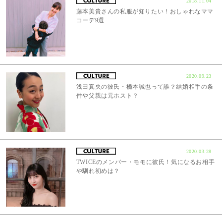
2018.11.04
藤本美貴さんの私服が知りたい！おしゃれなママ
コーデ9選
2020.09.23
浅田真央の彼氏・橋本誠也って誰？結婚相手の条
件や父親は元ホスト？
2020.03.28
TWICEのメンバー・モモに彼氏！気になるお相手
や馴れ初めは？