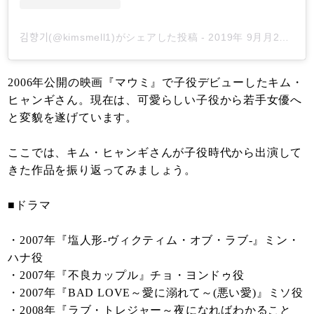
김향기(@kimsmell1)がシェアした投稿
-
2019年 9月月28日午後11時12分PDT
2006年公開の映画『マウミ』で子役デビューしたキム・
ヒャンギさん。現在は、可愛らしい子役から若手女優へ
と変貌を遂げています。
ここでは、キム・ヒャンギさんが子役時代から出演して
きた作品を振り返ってみましょう。
■ドラマ
・2007年『塩人形-ヴィクティム・オブ・ラブ-』ミン・
ハナ役
・2007年『不良カップル』チョ・ヨンドゥ役
・2007年『BAD LOVE～愛に溺れて～(悪い愛)』ミソ役
・2008年『ラブ・トレジャー～夜になればわかること