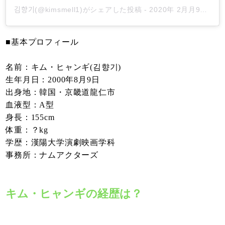
김향기(@kimsmell1)がシェアした投稿
-
2020年 2月月9日午後11時53分PST
■基本プロフィール
名前：キム・ヒャンギ(김향기)
生年月日：2000年8月9日
出身地：韓国・京畿道龍仁市
血液型：A型
身長：155cm
体重：？kg
学歴：漢陽大学演劇映画学科
事務所：ナムアクターズ
キム・ヒャンギの経歴は？