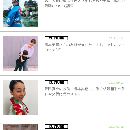
宮川大輔の嫁は外国人？馴れ初めや子供、現在の
活動について調査
2018.11.04
藤本美貴さんの私服が知りたい！おしゃれなママ
コーデ9選
2020.09.23
浅田真央の彼氏・橋本誠也って誰？結婚相手の条
件や父親は元ホスト？
2020.03.28