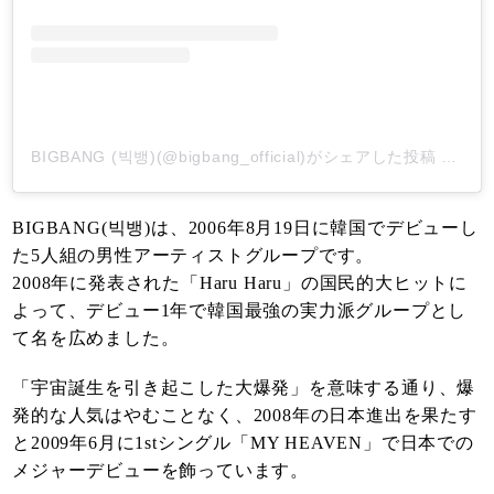
BIGBANG (빅뱅)(@bigbang_official)がシェアした投稿
-
201
BIGBANG(빅뱅)は、2006年8月19日に韓国でデビューし
た5人組の男性アーティストグループです。
2008年に発表された「Haru Haru」の国民的大ヒットに
よって、デビュー1年で韓国最強の実力派グループとし
て名を広めました。
「宇宙誕生を引き起こした大爆発」を意味する通り、爆
発的な人気はやむことなく、2008年の日本進出を果たす
と2009年6月に1stシングル「MY HEAVEN」で日本での
メジャーデビューを飾っています。