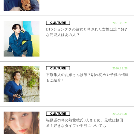
2021.05.24
BTSジョングクの彼女と噂された女性は誰？好き
な芸能人はあの人？
2020.12.26
市原隼人のお嫁さんは誰？馴れ初めや子供の情報
もご紹介！
2022.03.31
福原遥の噂の熱愛彼氏8人まとめ。元彼は桜田
通？好きなタイプや学歴についても