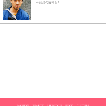
や結婚の情報も！
FASHION
BEAUTY
LIFESTYLE
FOOD
CULTURE