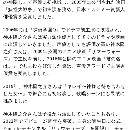
の神隠し』で声優に初挑戦し、2005年に公開された映画
『妖怪大戦争』で初主演を務め、日本アカデミー賞新人
俳優賞を受賞しました。
2006年には『探偵学園Q』でドラマ初主演に抜擢され、
神木隆之介さんは実力派俳優として多くのドラマや映画
に出演していきました。声優としても評価が高い神木隆
之介さんは、2009年公開のアニメ映画『サマーウォー
ズ』で主役を演じ、2016年公開のアニメ映画『君の名
は。』でも主役を好演した際は、声優アワードで主演男
優賞を受賞しました。
2019年、神木隆之介さんは『キレイ〜神様と待ち合わせ
した女〜』で舞台にも初出演し、歌唱シーンにも果敢に
挑みました。
神木隆之介さんは子役から活動していたこともあり、
2022年でデビュー27周年を突破。自身の誕生日に公式
YouTubeチャンネル「リュウチューブ」を開設し、チャ