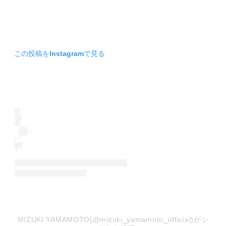
この投稿をInstagramで見る
MIZUKI YAMAMOTO(@mizuki_yamamoto_official)がシ