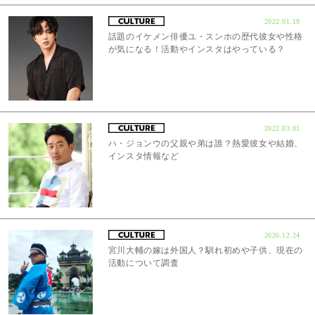
2022.01.19
話題のイケメン俳優ユ・スンホの歴代彼女や性格
が気になる！活動やインスタはやっている？
2022.03.01
ハ・ジョンウの父親や弟は誰？熱愛彼女や結婚、
インスタ情報など
2020.12.24
宮川大輔の嫁は外国人？馴れ初めや子供、現在の
活動について調査