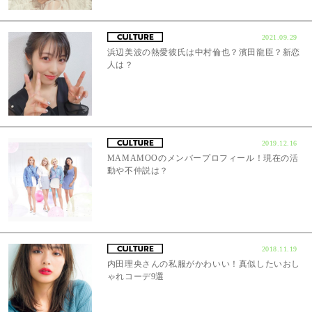
2021.09.29
浜辺美波の熱愛彼氏は中村倫也？濱田龍臣？新恋
人は？
2019.12.16
MAMAMOOのメンバープロフィール！現在の活
動や不仲説は？
2018.11.19
内田理央さんの私服がかわいい！真似したいおし
ゃれコーデ9選