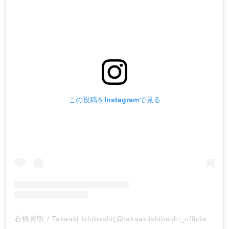
この投稿をInstagramで見る
石橋貴明 / Takaaki Ishibashi(@takaakiishibashi_official)がシェアした投稿