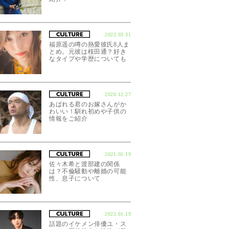
2022.03.31
福原遥の噂の熱愛彼氏8人ま
とめ。元彼は桜田通？好き
なタイプや学歴についても
2020.12.27
あばれる君のお嫁さんがか
わいい！馴れ初めや子供の
情報をご紹介
2021.05.19
佐々木希と渡部建の関係
は？不倫騒動や離婚の可能
性、息子について
2022.01.19
話題のイケメン俳優ユ・ス