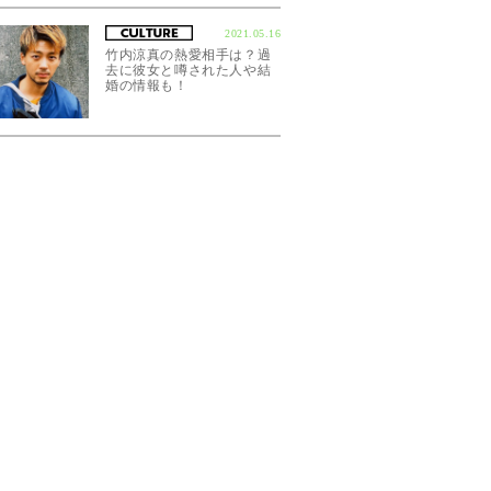
2021.05.16
竹内涼真の熱愛相手は？過
去に彼女と噂された人や結
婚の情報も！