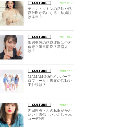
2022.07.20
チョン・ソミンの活動や熱
愛彼氏が気になる！結婚説
は本当？
2021.09.29
浜辺美波の熱愛彼氏は中村
倫也？濱田龍臣？新恋人
は？
2019.12.16
MAMAMOOのメンバープ
ロフィール！現在の活動や
不仲説は？
2018.11.19
内田理央さんの私服がかわ
いい！真似したいおしゃれ
コーデ9選