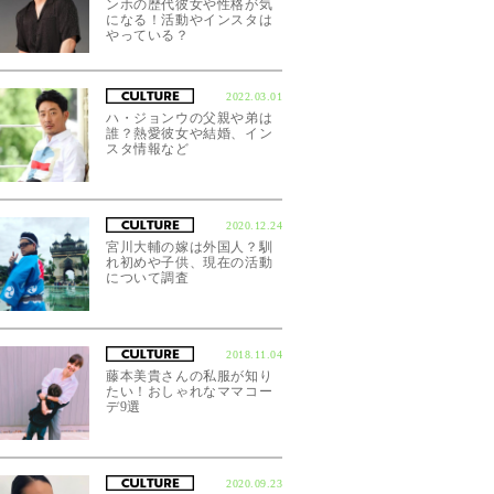
ンホの歴代彼女や性格が気
になる！活動やインスタは
やっている？
2022.03.01
ハ・ジョンウの父親や弟は
誰？熱愛彼女や結婚、イン
スタ情報など
2020.12.24
宮川大輔の嫁は外国人？馴
れ初めや子供、現在の活動
について調査
2018.11.04
藤本美貴さんの私服が知り
たい！おしゃれなママコー
デ9選
2020.09.23