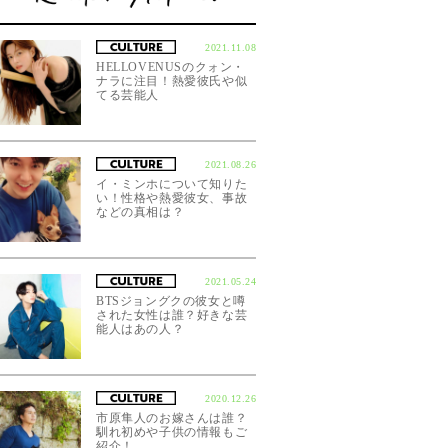
2021.11.08
HELLOVENUSのクォン・
ナラに注目！熱愛彼氏や似
てる芸能人
2021.08.26
イ・ミンホについて知りた
い！性格や熱愛彼女、事故
などの真相は？
2021.05.24
BTSジョングクの彼女と噂
された女性は誰？好きな芸
能人はあの人？
2020.12.26
市原隼人のお嫁さんは誰？
馴れ初めや子供の情報もご
紹介！