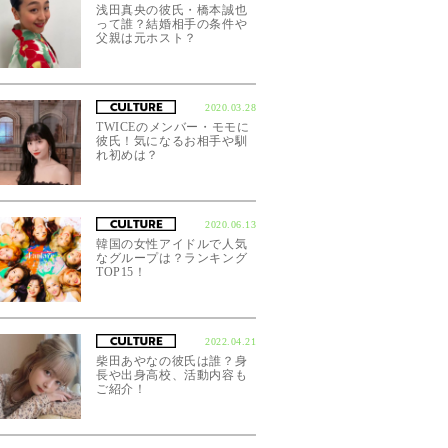
浅田真央の彼氏・橋本誠也
って誰？結婚相手の条件や
父親は元ホスト？
2020.03.28
TWICEのメンバー・モモに
彼氏！気になるお相手や馴
れ初めは？
2020.06.13
韓国の女性アイドルで人気
なグループは？ランキング
TOP15！
2022.04.21
柴田あやなの彼氏は誰？身
長や出身高校、活動内容も
ご紹介！