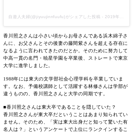
自遊人夫婦(@jiyuujinnfuufu)がシェアした投稿
-
2019年11月月12日午前1時36分PST
香川照之さんは小さい頃からお母さんである浜木綿子さ
んに、お父さんとその後妻の藤間紫さんを超える存在に
なるように言われてきたのだとか。そのために努力して
中高一貫の名門・暁星学園を卒業後、ストレートで東京
大学に進学しました。
1988年には東大の文学部社会心理学科を卒業していま
す。なお、予備校講師として活躍する林修さんは学部が
違うものの、香川照之さんと大学の同期です。
■香川照之さんは東大卒であることを隠していた？
香川照之さんが東大卒だということはあまり知られてい
ません。そのため、「実は東大出身だと知って驚いた有
名人は？」というアンケートで上位にランクインするこ