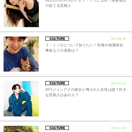
HELLOVENUSのクォン・ナラに注目！熱愛彼氏
や似てる芸能人
2021.08.26
イ・ミンホについて知りたい！性格や熱愛彼女、
事故などの真相は？
2021.05.24
BTSジョングクの彼女と噂された女性は誰？好き
な芸能人はあの人？
2020.12.26