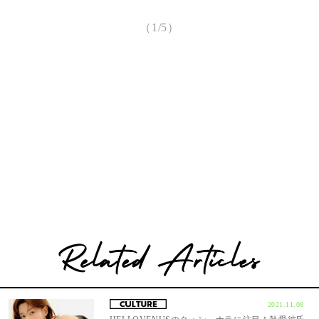
（1/5）
2021.11.08