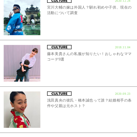
2020.12.24
宮川大輔の嫁は外国人？馴れ初めや子供、現在の
活動について調査
2018.11.04
藤本美貴さんの私服が知りたい！おしゃれなママ
コーデ9選
2020.09.23
浅田真央の彼氏・橋本誠也って誰？結婚相手の条
件や父親は元ホスト？