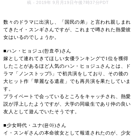
稿
- 2019年 9月月19日午後7時37分PDT
数々のドラマに出演し、「国民の弟」と言われ親しまれ
てきたイ・スンギさんですが、これまで噂された熱愛彼
女はいるのでしょうか。
■ハン・ヒョジュ(한효주)さん
嫁として連れてきてほしい女優ランキングで1位を獲得
したことがあるほど人気のハン・ヒョジュさんとは、ド
ラマ「ノンストップ5」で初共演をしており、その後の
大ヒット作「華麗なる遺産」でも再共演を果たしていま
す。
プライベートで会っているところをキャッチされ、熱愛
説が浮上したようですが、大学の同級生であり仲の良い
友人として遊んでいたそうです。
■少女時代・ユナ(윤아)さん
イ・スンギさんの本命彼女として報道されたのが、少女