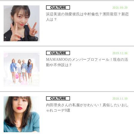
2021.09.29
浜辺美波の熱愛彼氏は中村倫也？濱田龍臣？新恋
人は？
2019.12.16
MAMAMOOのメンバープロフィール！現在の活
動や不仲説は？
2018.11.19
内田理央さんの私服がかわいい！真似したいおし
ゃれコーデ9選