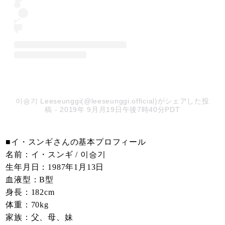
이승기 Leeseunggi(@leeseunggi.official)がシェアした投
稿
- 2019年 9月月19日午後7時40分PDT
■イ・スンギさんの基本プロフィール
名前：イ・スンギ / 이승기
生年月日：1987年1月13日
血液型：B型
身長：182cm
体重：70kg
家族：父、母、妹