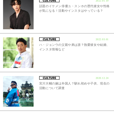
2022.01.19
話題のイケメン俳優ユ・スンホの歴代彼女や性格
が気になる！活動やインスタはやっている？
2022.03.01
ハ・ジョンウの父親や弟は誰？熱愛彼女や結婚、
インスタ情報など
2020.12.24
宮川大輔の嫁は外国人？馴れ初めや子供、現在の
活動について調査