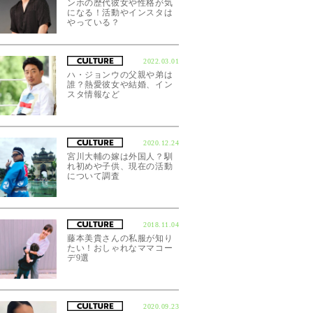
ンホの歴代彼女や性格が気
になる！活動やインスタは
やっている？
2022.03.01
ハ・ジョンウの父親や弟は
誰？熱愛彼女や結婚、イン
スタ情報など
2020.12.24
宮川大輔の嫁は外国人？馴
れ初めや子供、現在の活動
について調査
2018.11.04
藤本美貴さんの私服が知り
たい！おしゃれなママコー
デ9選
2020.09.23