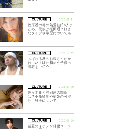
2022.03.31
福原遥の噂の熱愛彼氏8人ま
とめ。元彼は桜田通？好き
なタイプや学歴についても
2020.12.27
あばれる君のお嫁さんがか
わいい！馴れ初めや子供の
情報をご紹介
2021.05.19
佐々木希と渡部建の関係
は？不倫騒動や離婚の可能
性、息子について
2022.01.19
話題のイケメン俳優ユ・ス