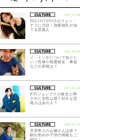
2021.11.08
HELLOVENUSのクォン・
ナラに注目！熱愛彼氏や似
てる芸能人
2021.08.26
イ・ミンホについて知りた
い！性格や熱愛彼女、事故
などの真相は？
2021.05.24
BTSジョングクの彼女と噂
された女性は誰？好きな芸
能人はあの人？
2020.12.26
市原隼人のお嫁さんは誰？
馴れ初めや子供の情報もご
紹介！