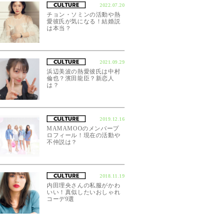
2022.07.20
チョン・ソミンの活動や熱
愛彼氏が気になる！結婚説
は本当？
2021.09.29
浜辺美波の熱愛彼氏は中村
倫也？濱田龍臣？新恋人
は？
2019.12.16
MAMAMOOのメンバープ
ロフィール！現在の活動や
不仲説は？
2018.11.19
内田理央さんの私服がかわ
いい！真似したいおしゃれ
コーデ9選