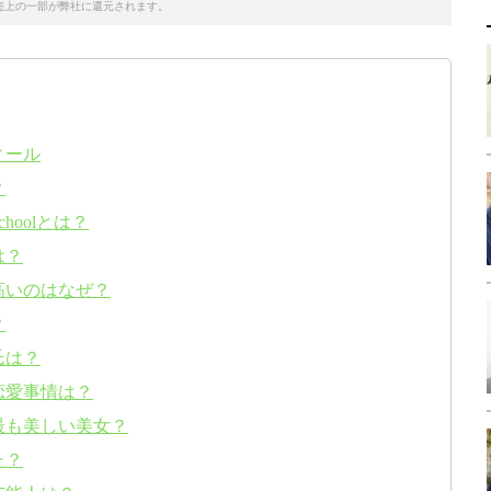
売上の一部が弊社に還元されます。
フィール
？
choolとは？
作は？
長が高いのはなぜ？
？
彼氏は？
在の恋愛事情は？
世界で最も美しい美女？
した？