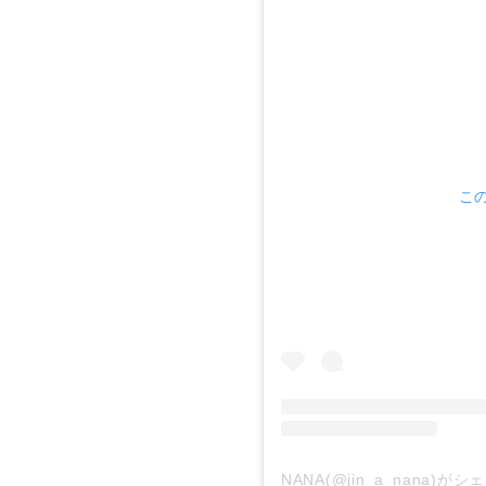
この
NANA(@jin_a_nana)が