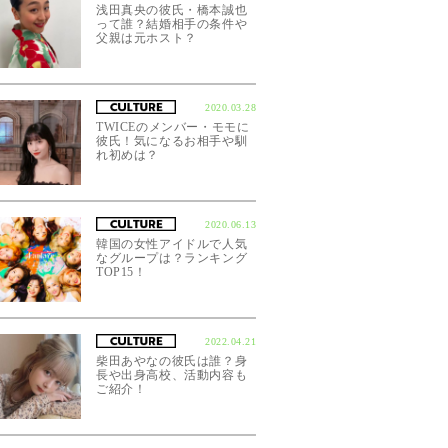
浅田真央の彼氏・橋本誠也
って誰？結婚相手の条件や
父親は元ホスト？
2020.03.28
TWICEのメンバー・モモに
彼氏！気になるお相手や馴
れ初めは？
2020.06.13
韓国の女性アイドルで人気
なグループは？ランキング
TOP15！
2022.04.21
柴田あやなの彼氏は誰？身
長や出身高校、活動内容も
ご紹介！