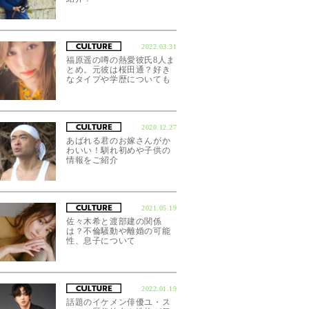
2022.03.31
福原遥の噂の熱愛彼氏8人ま
とめ。元彼は桜田通？好き
なタイプや学歴についても
2020.12.27
あばれる君のお嫁さんがか
わいい！馴れ初めや子供の
情報をご紹介
2021.05.19
佐々木希と渡部建の関係
は？不倫騒動や離婚の可能
性、息子について
2022.01.19
話題のイケメン俳優ユ・ス