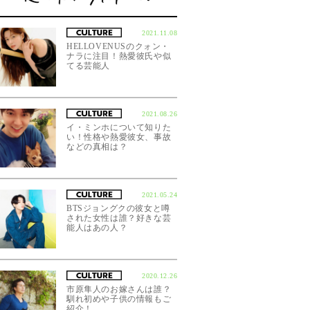
2021.11.08
HELLOVENUSのクォン・
ナラに注目！熱愛彼氏や似
てる芸能人
2021.08.26
イ・ミンホについて知りた
い！性格や熱愛彼女、事故
などの真相は？
2021.05.24
BTSジョングクの彼女と噂
された女性は誰？好きな芸
能人はあの人？
2020.12.26
市原隼人のお嫁さんは誰？
馴れ初めや子供の情報もご
紹介！