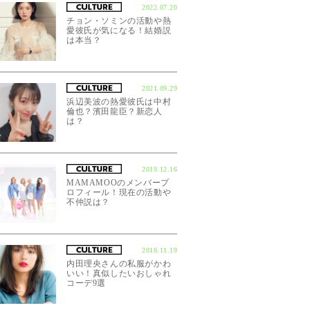
2022.07.20
チョン・ソミンの活動や熱
愛彼氏が気になる！結婚説
は本当？
2021.09.29
浜辺美波の熱愛彼氏は中村
倫也？濱田龍臣？新恋人
は？
2019.12.16
MAMAMOOのメンバープ
ロフィール！現在の活動や
不仲説は？
2018.11.19
内田理央さんの私服がかわ
いい！真似したいおしゃれ
コーデ9選