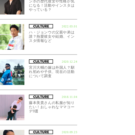
ンホの歴代彼女や性格が気
になる！活動やインスタは
やっている？
2022.03.01
ハ・ジョンウの父親や弟は
誰？熱愛彼女や結婚、イン
スタ情報など
2020.12.24
宮川大輔の嫁は外国人？馴
れ初めや子供、現在の活動
について調査
2018.11.04
藤本美貴さんの私服が知り
たい！おしゃれなママコー
デ9選
2020.09.23