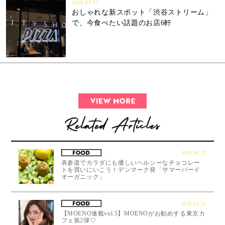
2018.09.21
おしゃれな新スポット「渋谷ストリーム」
で、今食べたい話題のお店6軒
2018.06.27
表参道でカラダにも優しいヘルシーなチョコレー
トを買いにいこう！デンマーク発「サマーバード
オーガニック」
2020.03.27
【MOENO連載vol.5】MOENOがお勧めする東京カ
フェ第2弾♡