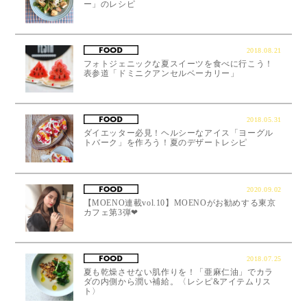
ー」のレシピ
2018.08.21
フォトジェニックな夏スイーツを食べに行こう！
表参道「ドミニクアンセルベーカリー」
2018.05.31
ダイエッター必見！ヘルシーなアイス「ヨーグル
トバーク」を作ろう！夏のデザートレシピ
2020.09.02
【MOENO連載vol.10】MOENOがお勧めする東京
カフェ第3弾❤︎
2018.07.25
夏も乾燥させない肌作りを！「亜麻仁油」でカラ
ダの内側から潤い補給。〈レシピ&アイテムリス
ト〉