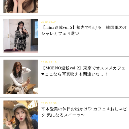
2020.03.24
【mina連載vol.5】都内で行ける！韓国風のオ
シャレカフェ４選♡
2019.12.19
【MOENO連載vol.2】東京でオススメカフェ
❤︎ここなら写真映えも間違いなし！
2019.05.30
平木愛美の休日お出かけ♡ カフェ＆おしゃピ
ク 気になるスイーツ〜！