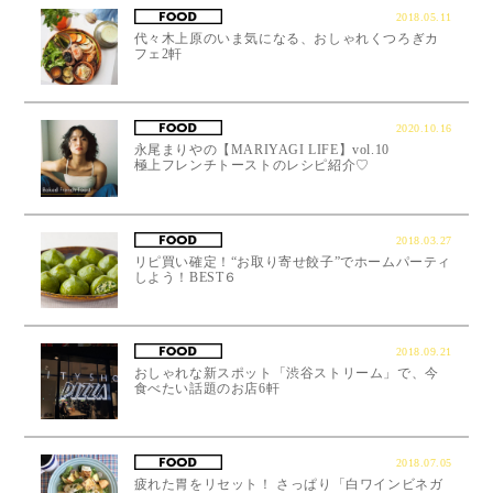
2018.05.11
代々木上原のいま気になる、おしゃれくつろぎカ
フェ2軒
2020.10.16
永尾まりやの【MARIYAGI LIFE】vol.10
極上フレンチトーストのレシピ紹介♡
2018.03.27
リピ買い確定！“お取り寄せ餃子”でホームパーティ
しよう！BEST６
2018.09.21
おしゃれな新スポット「渋谷ストリーム」で、今
食べたい話題のお店6軒
2018.07.05
疲れた胃をリセット！ さっぱり「白ワインビネガ