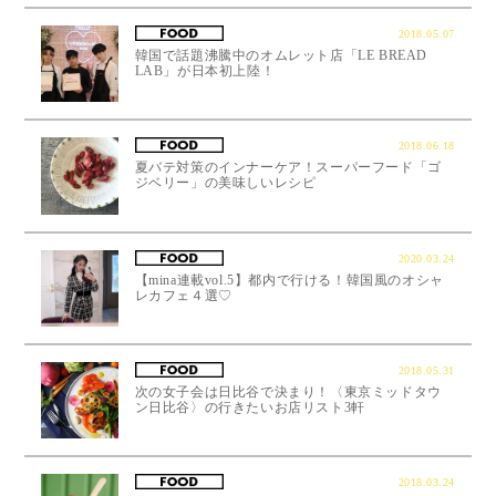
2018.05.07
韓国で話題沸騰中のオムレット店「LE BREAD
LAB」が日本初上陸！
2018.06.18
夏バテ対策のインナーケア！スーパーフード「ゴ
ジベリー」の美味しいレシピ
2020.03.24
【mina連載vol.5】都内で行ける！韓国風のオシャ
レカフェ４選♡
2018.05.31
次の女子会は日比谷で決まり！〈東京ミッドタウ
ン日比谷〉の行きたいお店リスト3軒
2018.03.24