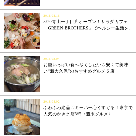
2018.08.16
8/20青山一丁目店オープン！サラダカフェ
「GREEN BROTHERS」でヘルシー生活を。
2018.08.04
お腹いっぱい食べ尽くしたい♡安くて美味
い“新大久保”のおすすめグルメ５店
2018.08.02
ふわふわ絶品♡ミーハー心くすぐる！東京で
人気のかき氷店3軒〈週末グルメ〉