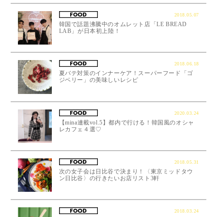
2018.05.07
韓国で話題沸騰中のオムレット店「LE BREAD
LAB」が日本初上陸！
2018.06.18
夏バテ対策のインナーケア！スーパーフード「ゴ
ジベリー」の美味しいレシピ
2020.03.24
【mina連載vol.5】都内で行ける！韓国風のオシャ
レカフェ４選♡
2018.05.31
次の女子会は日比谷で決まり！〈東京ミッドタウ
ン日比谷〉の行きたいお店リスト3軒
2018.03.24