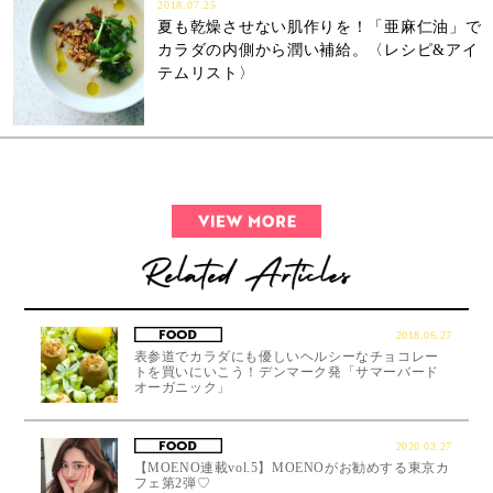
2018.07.25
夏も乾燥させない肌作りを！「亜麻仁油」で
カラダの内側から潤い補給。〈レシピ&アイ
テムリスト〉
2018.06.27
表参道でカラダにも優しいヘルシーなチョコレー
トを買いにいこう！デンマーク発「サマーバード
オーガニック」
2020.03.27
【MOENO連載vol.5】MOENOがお勧めする東京カ
フェ第2弾♡