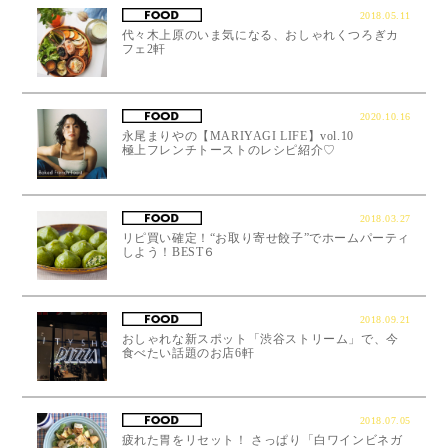
2018.05.11
代々木上原のいま気になる、おしゃれくつろぎカ
フェ2軒
2020.10.16
永尾まりやの【MARIYAGI LIFE】vol.10
極上フレンチトーストのレシピ紹介♡
2018.03.27
リピ買い確定！“お取り寄せ餃子”でホームパーティ
しよう！BEST６
2018.09.21
おしゃれな新スポット「渋谷ストリーム」で、今
食べたい話題のお店6軒
2018.07.05
疲れた胃をリセット！ さっぱり「白ワインビネガ