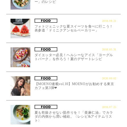
ー」のレシピ
2018.08.21
フォトジェニックな夏スイーツを食べに行こう！
表参道「ドミニクアンセルベーカリー」
2018.05.31
ダイエッター必見！ヘルシーなアイス「ヨーグル
トバーク」を作ろう！夏のデザートレシピ
2020.09.02
【MOENO連載vol.10】MOENOがお勧めする東京
カフェ第3弾❤︎
2018.07.25
夏も乾燥させない肌作りを！「亜麻仁油」でカラ
ダの内側から潤い補給。〈レシピ&アイテムリス
ト〉