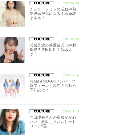
2022.07.20
チョン・ソミンの活動や熱
愛彼氏が気になる！結婚説
は本当？
2021.09.29
浜辺美波の熱愛彼氏は中村
倫也？濱田龍臣？新恋人
は？
2019.12.16
MAMAMOOのメンバープ
ロフィール！現在の活動や
不仲説は？
2018.11.19
内田理央さんの私服がかわ
いい！真似したいおしゃれ
コーデ9選