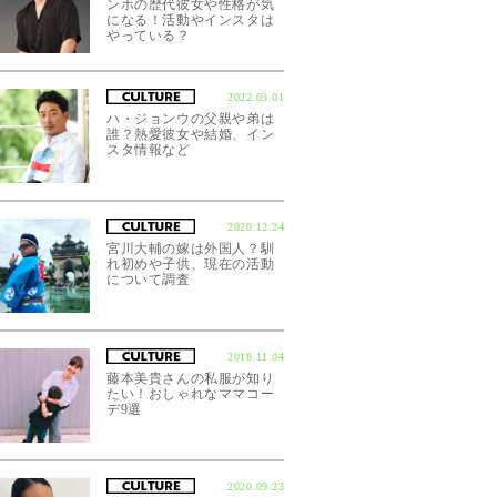
ンホの歴代彼女や性格が気
になる！活動やインスタは
やっている？
2022.03.01
ハ・ジョンウの父親や弟は
誰？熱愛彼女や結婚、イン
スタ情報など
2020.12.24
宮川大輔の嫁は外国人？馴
れ初めや子供、現在の活動
について調査
2018.11.04
藤本美貴さんの私服が知り
たい！おしゃれなママコー
デ9選
2020.09.23