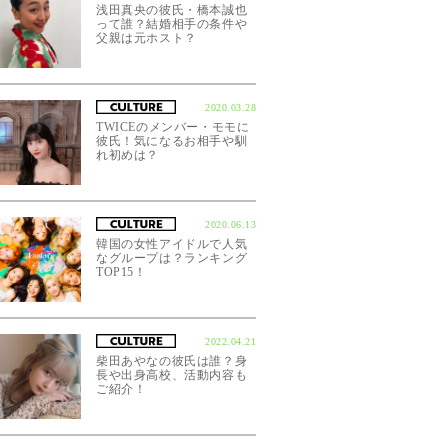
浅田真央の彼氏・橋本誠也
って誰？結婚相手の条件や
父親は元ホスト？
2020.03.28
TWICEのメンバー・モモに
彼氏！気になるお相手や馴
れ初めは？
2020.06.13
韓国の女性アイドルで人気
なグループは？ランキング
TOP15！
2022.04.21
柴田あやなの彼氏は誰？身
長や出身高校、活動内容も
ご紹介！