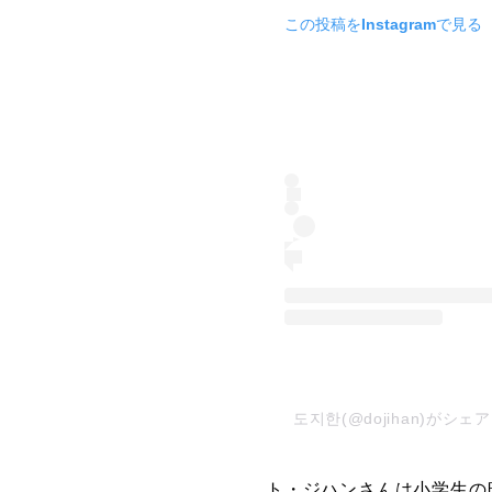
この投稿をInstagramで見る
도지한(@dojihan)がシ
ト・ジハンさんは小学生の