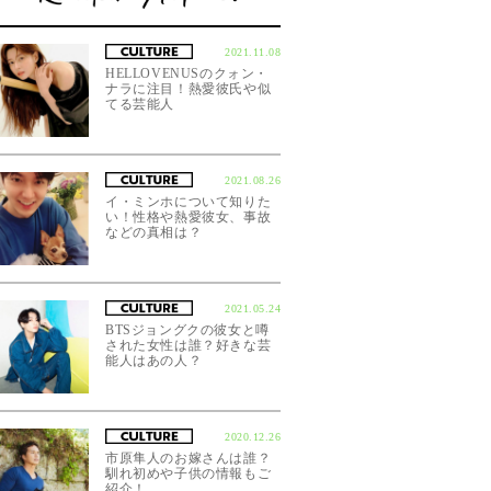
2021.11.08
HELLOVENUSのクォン・
ナラに注目！熱愛彼氏や似
てる芸能人
2021.08.26
イ・ミンホについて知りた
い！性格や熱愛彼女、事故
などの真相は？
2021.05.24
BTSジョングクの彼女と噂
された女性は誰？好きな芸
能人はあの人？
2020.12.26
市原隼人のお嫁さんは誰？
馴れ初めや子供の情報もご
紹介！