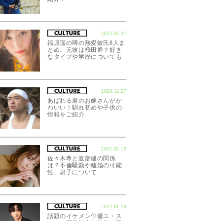
2022.03.31
福原遥の噂の熱愛彼氏8人ま
とめ。元彼は桜田通？好き
なタイプや学歴についても
2020.12.27
あばれる君のお嫁さんがか
わいい！馴れ初めや子供の
情報をご紹介
2021.05.19
佐々木希と渡部建の関係
は？不倫騒動や離婚の可能
性、息子について
2022.01.19
話題のイケメン俳優ユ・ス