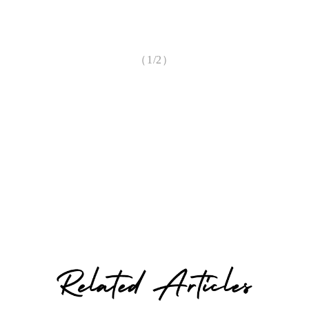
（1/2）