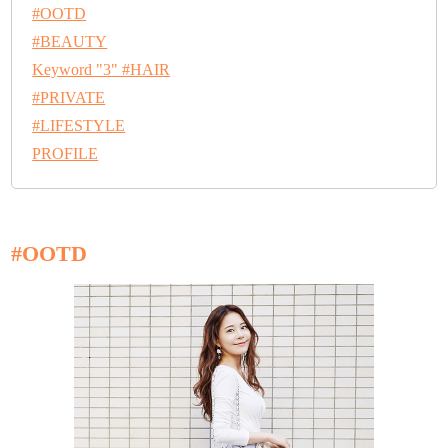
#OOTD
#BEAUTY
Keyword "3" #HAIR
#PRIVATE
#LIFESTYLE
PROFILE
#OOTD