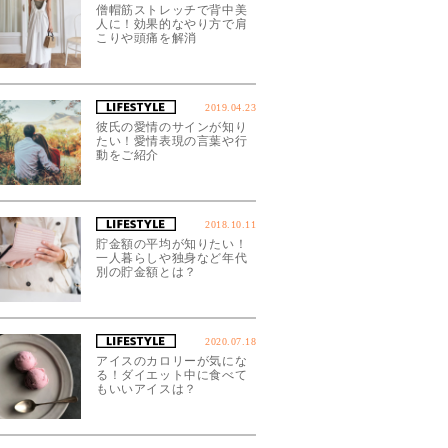
僧帽筋ストレッチで背中美
人に！効果的なやり方で肩
こりや頭痛を解消
2019.04.23
彼氏の愛情のサインが知り
たい！愛情表現の言葉や行
動をご紹介
2018.10.11
貯金額の平均が知りたい！
一人暮らしや独身など年代
別の貯金額とは？
2020.07.18
アイスのカロリーが気にな
る！ダイエット中に食べて
もいいアイスは？