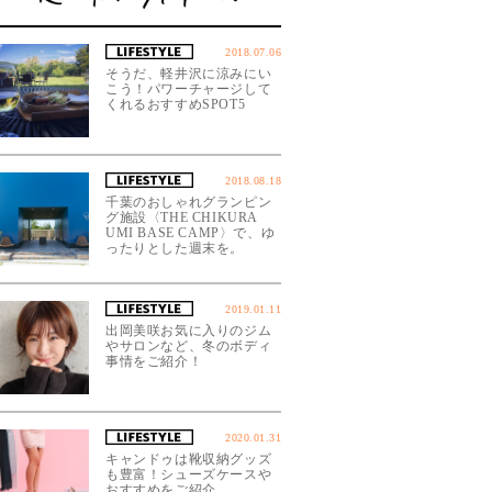
2018.07.06
そうだ、軽井沢に涼みにい
こう！パワーチャージして
くれるおすすめSPOT5
2018.08.18
千葉のおしゃれグランピン
グ施設〈THE CHIKURA
UMI BASE CAMP〉で、ゆ
ったりとした週末を。
2019.01.11
出岡美咲お気に入りのジム
やサロンなど、冬のボディ
事情をご紹介！
2020.01.31
キャンドゥは靴収納グッズ
も豊富！シューズケースや
おすすめをご紹介