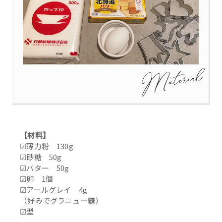
【材料】
☑︎薄力粉 130g
☑︎砂糖 50g
☑︎バター 50g
☑︎卵 1個
☑︎アールグレイ 4g
（好みでグラニュー糖）
☑︎型