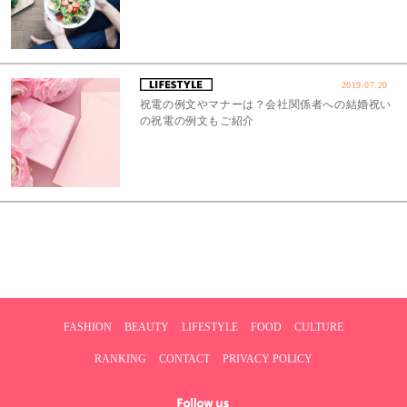
2019.07.20
祝電の例文やマナーは？会社関係者への結婚祝い
の祝電の例文もご紹介
FASHION
BEAUTY
LIFESTYLE
FOOD
CULTURE
RANKING
CONTACT
PRIVACY POLICY