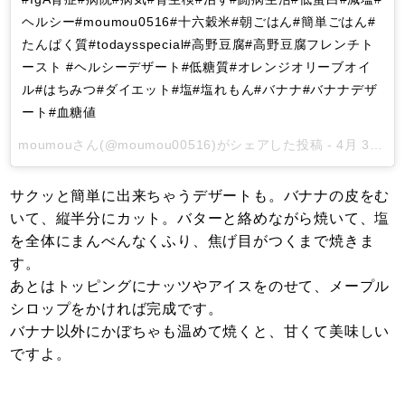
ヘルシー#moumou0516#十六穀米#朝ごはん#簡単ごはん#
たんぱく質#todaysspecial#高野豆腐#高野豆腐フレンチト
ースト #ヘルシーデザート#低糖質#オレンジオリーブオイ
ル#はちみつ#ダイエット#塩#塩れもん#バナナ#バナナデザ
ート#血糖値
moumou
さん(@moumou00516)がシェアした投稿 -
4月 3, 2017 at 11:27午後 PDT
サクッと簡単に出来ちゃうデザートも。バナナの皮をむ
いて、縦半分にカット。バターと絡めながら焼いて、塩
を全体にまんべんなくふり、焦げ目がつくまで焼きま
す。
あとはトッピングにナッツやアイスをのせて、メープル
シロップをかければ完成です。
バナナ以外にかぼちゃも温めて焼くと、甘くて美味しい
ですよ。