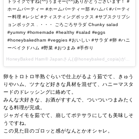
トライクですね(^^)うまそー(^^)ありがとうございます！ #
ホームパーティー #ホームパーティー部 #ハムパ #パーティ
ー料理 #レシピ #ティスティングボックス #サブスクリプシ
ョンボックス . ・・・ ごろごろサラダ Chunky salad
#yummy #homemade #healthy #salad #eggs
#honeybakedham #veggies #おいしい #サラダ #卵 #ハニ
ーベイクドハム #野菜 #おつまみ #手作り
HoneyBaked Ham®︎ Japan
さん(@honeybaked_copia)がシェアした投稿 -
卵をトロトロ半熟ぐらいで仕上がるよう茹でて、きゅう
りやハム、ツナなど好きな具材を混ぜて、ハニーマスタ
ードのドレッシングに絡めて。
みんな大好きな、お酒がすすんで、ついついつまみたく
なる料理が完成。
ジャガイモを茹でて、崩してポテサラにしても美味しそ
うですね。
この見た目のゴロッと感がなんとかオシャレ。