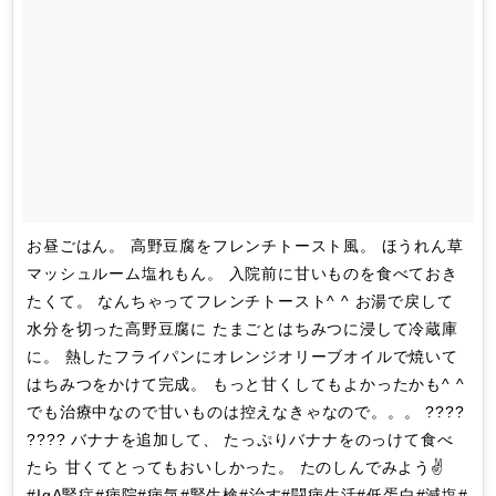
お昼ごはん。 高野豆腐をフレンチトースト風。 ほうれん草
マッシュルーム塩れもん。 入院前に甘いものを食べておき
たくて。 なんちゃってフレンチトースト^ ^ お湯で戻して
水分を切った高野豆腐に たまごとはちみつに浸して冷蔵庫
に。 熱したフライパンにオレンジオリーブオイルで焼いて
はちみつをかけて完成。 もっと甘くしてもよかったかも^ ^
でも治療中なので甘いものは控えなきゃなので。。。 ????
???? バナナを追加して、 たっぷりバナナをのっけて食べ
たら 甘くてとってもおいしかった。 たのしんでみよう✌️
#IgA腎症#病院#病気#腎生検#治す#闘病生活#低蛋白#減塩#