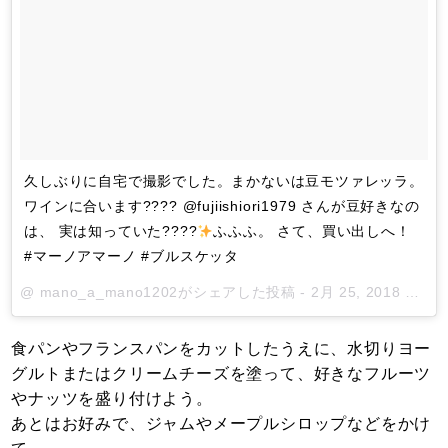
久しぶりに自宅で撮影でした。まかないは豆モツァレッラ。
ワインに合います???? @fujiishiori1979 さんが豆好きなの
は、 実は知っていた????
ふふふ。 さて、買い出しへ！
#マーノアマーノ #ブルスケッタ
@
mano_a_mano1202
がシェアした投稿 -
2月 25, 2018 at 8:42午後 PST
食パンやフランスパンをカットしたうえに、水切りヨー
グルトまたはクリームチーズを塗って、好きなフルーツ
やナッツを盛り付けよう。
あとはお好みで、ジャムやメープルシロップなどをかけ