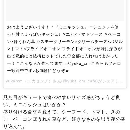
おはようございます！ * 『ミニキッシュ』 * シュクレを使
った甘じょっぱいキッシュ♪ ⚪︎エビ×トマトソース ⚪︎ベーコ
ン×ほうれん草 ⚪︎スモークサーモン×クリームチーズ×バジル
⚪︎トマト×フライドオニオン フライドオニオンが味に深みが
出て私的には結構ヒットでした♡全部に入れればよかった
ー！ * こんな人が作ってます→@yuka_cm こちらもフォロ
ー歓迎中です♪お気軽にどうぞ☻
yuka*cm（ユカセンチ）
さん(@yuka_cm_cafe)がシェアした投稿 -
見た目がキュートで食べやすいサイズ感がちょうど良
い、ミニキッシュはいかが？
盛り付ける食材を変えて、シーフード、トマト、きの
こ、ベーコンほうれん草など、好きなものを思う存分盛
り込んで。