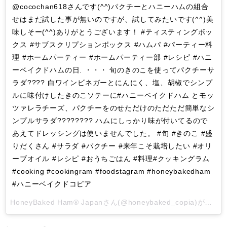
@cocochan618さんです(^^)パクチーとハニーハムの組合
せはまだ試した事が無いのですが、試してみたいです(^^)美
味しそー(^^)ありがとうございます！ #ティスティングボッ
クス #サブスクリプションボックス #ハムパ #パーティー料
理 #ホームパーティー #ホームパーティー部 #レシピ #ハニ
ーベイクドハムの日. ・・・ 旬のきのこを使ってパクチーサ
ラダ???? 白ワインビネガーとにんにく、塩、胡椒でシンプ
ルに味付けしたきのこソテーに#ハニーベイクドハム とモッ
ツァレラチーズ、パクチーをのせただけのただただ簡単なシ
ンプルサラダ???????? ハムにしっかり味が付いてるので
あえてドレッシングは使いませんでした。 #旬 #きのこ #盛
りだくさん #サラダ #パクチー #来年こそ栽培したい #オリ
ーブオイル #レシピ #おうちごはん #料理#クッキングラム
#cooking #cookingram #foodstagram #honeybakedham
#ハニーベイクドコピア
HoneyBaked Ham®︎ Japan
さん(@honeybaked_copia)がシェアした投稿 -