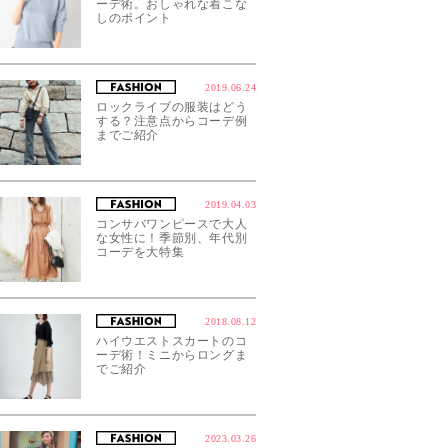
ーデ術。おしゃれな着こな
しのポイント
2019.06.24
ロックライブの服装はどう
する？注意点からコーデ例
までご紹介
2019.04.03
コンサバワンピースで大人
な女性に！季節別、年代別
コーデを大特集
2018.08.12
ハイウエストスカートのコ
ーデ術！ミニからロングま
でご紹介
2023.03.26