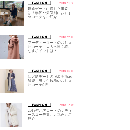
2019.11.30
鎌倉デートに適した服装
は？季節や天気別におすす
めコーデをご紹介！
2018.12.08
フーディーコートのおしゃ
れコーデ！大人っぽく着こ
なすポイントは？
2019.06.05
江ノ島デートの服装を徹底
解説！男ウケ抜群のおしゃ
れコーデ9選
2018.12.03
2018年ボアコートのレディ
ースコーデ集。人気色もご
紹介