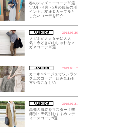
春のディズニーコーデ30選
♡3月・4月・5月の服装のポ
イント、友達＆カップルと
したいコーデを紹介
2018.06.26
メガネが大人女子に大人
気！今どきのおしゃれなメ
ガネコーデ10選
2019.06.17
カーキ×ベージュでワンラン
ク上のコーデ！組み合わせ
方や着こなし術
2019.02.21
高知の服装をマスター！季
節別・天気別おすすめレデ
ィースコーデ9選