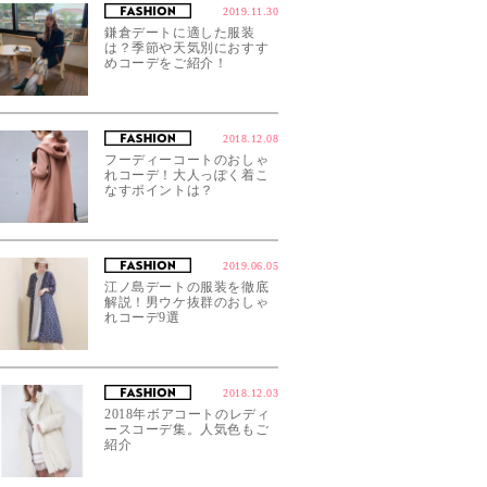
2019.11.30
鎌倉デートに適した服装
は？季節や天気別におすす
めコーデをご紹介！
2018.12.08
フーディーコートのおしゃ
れコーデ！大人っぽく着こ
なすポイントは？
2019.06.05
江ノ島デートの服装を徹底
解説！男ウケ抜群のおしゃ
れコーデ9選
2018.12.03
2018年ボアコートのレディ
ースコーデ集。人気色もご
紹介