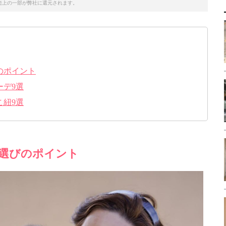
売上の一部が弊社に還元されます。
のポイント
ーデ9選
こ紐9選
選びのポイント