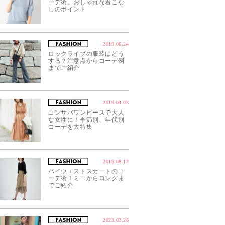
ーデ術。おしゃれな着こな
しのポイント
2019.06.24
ロックライブの服装はどう
する？注意点からコーデ例
までご紹介
2019.04.03
コンサバワンピースで大人
な女性に！季節別、年代別
コーデを大特集
2018.08.12
ハイウエストスカートのコ
ーデ術！ミニからロングま
でご紹介
2023.03.26