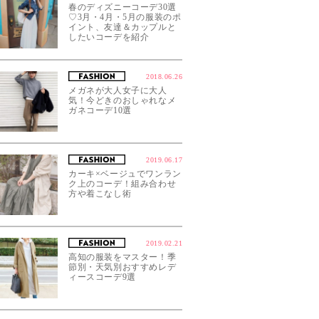
春のディズニーコーデ30選
♡3月・4月・5月の服装のポ
イント、友達＆カップルと
したいコーデを紹介
2018.06.26
メガネが大人女子に大人
気！今どきのおしゃれなメ
ガネコーデ10選
2019.06.17
カーキ×ベージュでワンラン
ク上のコーデ！組み合わせ
方や着こなし術
2019.02.21
高知の服装をマスター！季
節別・天気別おすすめレデ
ィースコーデ9選