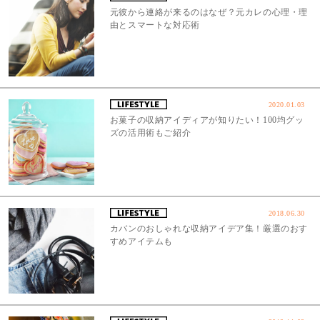
元彼から連絡が来るのはなぜ？元カレの心理・理
由とスマートな対応術
2020.01.03
お菓子の収納アイディアが知りたい！100均グッ
ズの活用術もご紹介
2018.06.30
カバンのおしゃれな収納アイデア集！厳選のおす
すめアイテムも