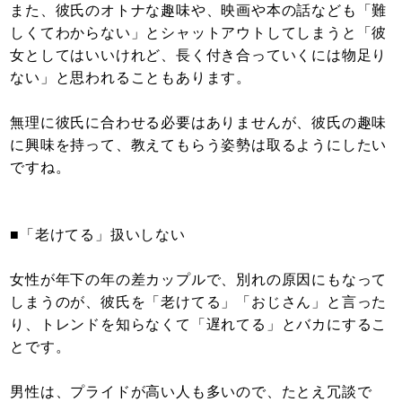
また、彼氏のオトナな趣味や、映画や本の話なども「難
しくてわからない」とシャットアウトしてしまうと「彼
女としてはいいけれど、長く付き合っていくには物足り
ない」と思われることもあります。
無理に彼氏に合わせる必要はありませんが、彼氏の趣味
に興味を持って、教えてもらう姿勢は取るようにしたい
ですね。
■「老けてる」扱いしない
女性が年下の年の差カップルで、別れの原因にもなって
しまうのが、彼氏を「老けてる」「おじさん」と言った
り、トレンドを知らなくて「遅れてる」とバカにするこ
とです。
男性は、プライドが高い人も多いので、たとえ冗談で