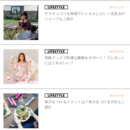
2019.12.24
チマチョゴリを韓国でレンタルしたい！注意点や
ショップもご紹介
2020.06.03
安眠グッズで快適な睡眠をサポート！プレゼント
にはどれがいい？
2020.01.03
体力をつけるメリットは？体力をつける方法もご
紹介