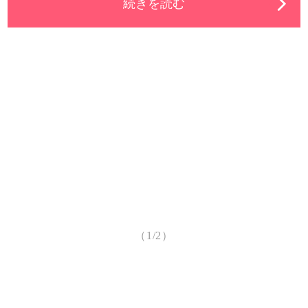
続きを読む
（1/2）