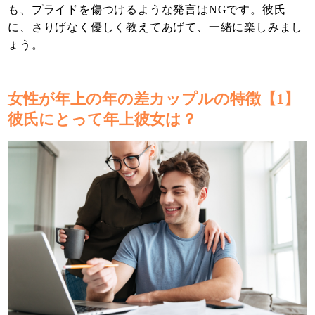
も、プライドを傷つけるような発言はNGです。彼氏
に、さりげなく優しく教えてあげて、一緒に楽しみまし
ょう。
女性が年上の年の差カップルの特徴【1】
彼氏にとって年上彼女は？