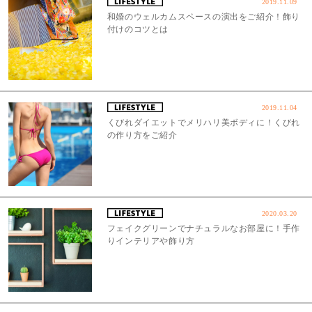
2019.11.09
和婚のウェルカムスペースの演出をご紹介！飾り
付けのコツとは
2019.11.04
くびれダイエットでメリハリ美ボディに！くびれ
の作り方をご紹介
2020.03.20
フェイクグリーンでナチュラルなお部屋に！手作
りインテリアや飾り方