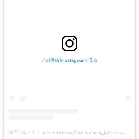
この投稿をInstagramで見る
韓国ソニョナラ ᴊᴀᴘᴀɴ ᴏғғɪᴄɪᴀʟ(@sonyunara_jp)がシェアした投稿