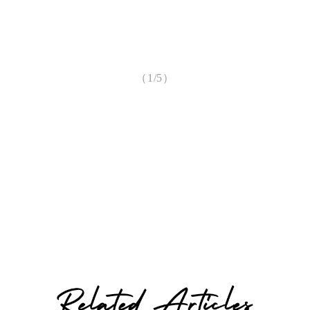
（1/5）