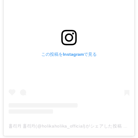
この投稿をInstagramで見る
홀리카 홀리카(@holikaholika_official)がシェアした投稿
-
202