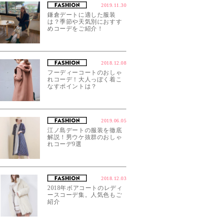
2019.11.30
鎌倉デートに適した服装
は？季節や天気別におすす
めコーデをご紹介！
2018.12.08
フーディーコートのおしゃ
れコーデ！大人っぽく着こ
なすポイントは？
2019.06.05
江ノ島デートの服装を徹底
解説！男ウケ抜群のおしゃ
れコーデ9選
2018.12.03
2018年ボアコートのレディ
ースコーデ集。人気色もご
紹介