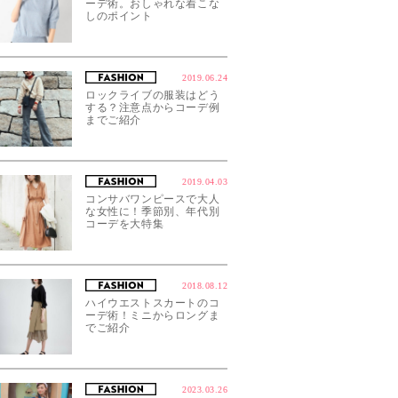
ーデ術。おしゃれな着こな
しのポイント
2019.06.24
ロックライブの服装はどう
する？注意点からコーデ例
までご紹介
2019.04.03
コンサバワンピースで大人
な女性に！季節別、年代別
コーデを大特集
2018.08.12
ハイウエストスカートのコ
ーデ術！ミニからロングま
でご紹介
2023.03.26