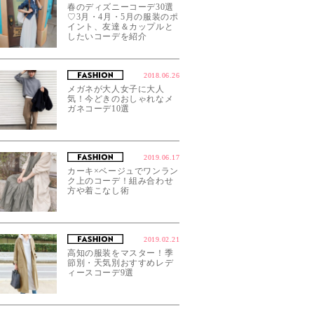
春のディズニーコーデ30選
♡3月・4月・5月の服装のポ
イント、友達＆カップルと
したいコーデを紹介
2018.06.26
メガネが大人女子に大人
気！今どきのおしゃれなメ
ガネコーデ10選
2019.06.17
カーキ×ベージュでワンラン
ク上のコーデ！組み合わせ
方や着こなし術
2019.02.21
高知の服装をマスター！季
節別・天気別おすすめレデ
ィースコーデ9選