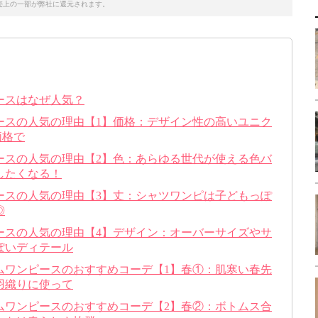
売上の一部が弊社に還元されます。
ースはなぜ人気？
ースの人気の理由【1】価格：デザイン性の高いユニク
価格で
ースの人気の理由【2】色：あらゆる世代が使える色バ
したくなる！
ースの人気の理由【3】丈：シャツワンピは子どもっぽ
◎
ースの人気の理由【4】デザイン：オーバーサイズやサ
ぽいディテール
ムワンピースのおすすめコーデ【1】春①：肌寒い春先
羽織りに使って
ムワンピースのおすすめコーデ【2】春②：ボトムス合