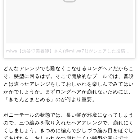
miwa【渋谷♡美容師】さん(@miiwa71)がシェアした投稿
-
20
どんなアレンジでも難なくこなせるロングヘアだからこ
そ、髪型に困るはず。そこで開放的なプールでは、普段
とは違ったアレンジをしておしゃれを楽しんでみてはい
かがでしょうか。まずロングヘアが崩れないためには、
「きちんとまとめる」のが何より重要。
ポニーテールの状態では、長い髪が邪魔になってしまう
ので、三つ編みを取り入れたヘアアレンジで、崩れにく
くしましょう。きつめに編んで少しづつ編み目をほぐし
てあげたら、おしゃれかつ崩れにくい髪型の完成です。