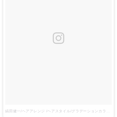
縞田健一/ヘアアレンジ /ヘアスタイル/グラデーションカラーさん(@kenichi_stage)がシェアした投稿