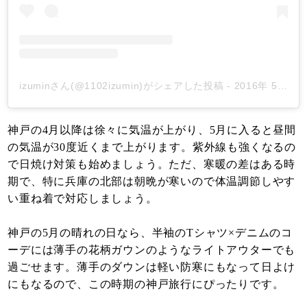
izuminさん(@1102izumin)がシェアした投稿
-
2016年 5月月18日午前1時10分PDT
神戸の4月以降は徐々に気温が上がり、5月に入ると昼間
の気温が30度近くまで上がります。紫外線も強くなるの
で日焼け対策も始めましょう。ただ、寒暖の差はある時
期で、特に兵庫の北部は朝晩が寒いので体温調節しやす
い重ね着で対応しましょう。
神戸の5月の晴れの日なら、半袖のTシャツ×デニムのコ
ーデには薄手の花柄ガウンのようなライトアウターでも
過ごせます。薄手のダウンは軽い防寒にもなって日よけ
にもなるので、この時期の神戸旅行にぴったりです。