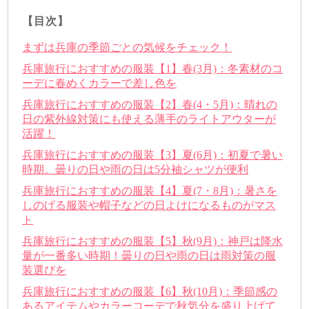
【目次】
まずは兵庫の季節ごとの気候をチェック！
兵庫旅行におすすめの服装【1】春(3月)：冬素材のコ
ーデに春めくカラーで差し色を
兵庫旅行におすすめの服装【2】春(4・5月)：晴れの
日の紫外線対策にも使える薄手のライトアウターが
活躍！
兵庫旅行におすすめの服装【3】夏(6月)：初夏で暑い
時期。曇りの日や雨の日は5分袖シャツが便利
兵庫旅行におすすめの服装【4】夏(7・8月)：暑さを
しのげる服装や帽子などの日よけになるものがマス
ト
兵庫旅行におすすめの服装【5】秋(9月)：神戸は降水
量が一番多い時期！曇りの日や雨の日は雨対策の服
装選びを
兵庫旅行におすすめの服装【6】秋(10月)：季節感の
あるアイテムやカラーコーデで秋気分を盛り上げて