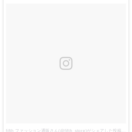
fifth ファッション通販さん(@fifth_store)がシェアした投稿
-
2