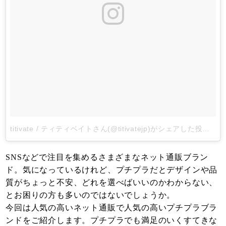
titivate / ティティベイトさん(@titivatejp)がシェアした投稿
-
2
SNSなどで注目を集めるさまざまなネット通販ブラン
ド。気になっているけれど、プチプラだとデザインや品
質がちょっと不安、どれを選べばいいのかわからない、
とお困りの方も多いのではないでしょうか。
今回は人気の高いネット通販で人気の高いプチプラブラ
ンドをご紹介します。プチプラでも満足のいくすてきな