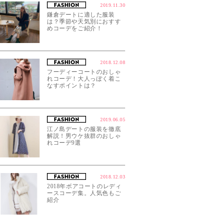
2019.11.30
鎌倉デートに適した服装
は？季節や天気別におすす
めコーデをご紹介！
2018.12.08
フーディーコートのおしゃ
れコーデ！大人っぽく着こ
なすポイントは？
2019.06.05
江ノ島デートの服装を徹底
解説！男ウケ抜群のおしゃ
れコーデ9選
2018.12.03
2018年ボアコートのレディ
ースコーデ集。人気色もご
紹介