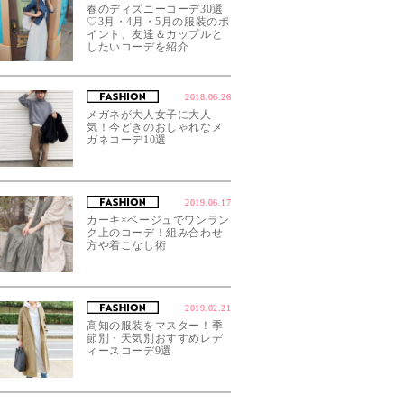
春のディズニーコーデ30選
♡3月・4月・5月の服装のポ
イント、友達＆カップルと
したいコーデを紹介
2018.06.26
メガネが大人女子に大人
気！今どきのおしゃれなメ
ガネコーデ10選
2019.06.17
カーキ×ベージュでワンラン
ク上のコーデ！組み合わせ
方や着こなし術
2019.02.21
高知の服装をマスター！季
節別・天気別おすすめレデ
ィースコーデ9選