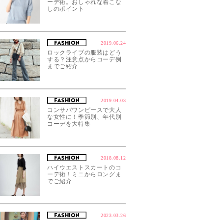
ーデ術。おしゃれな着こな
しのポイント
2019.06.24
ロックライブの服装はどう
する？注意点からコーデ例
までご紹介
2019.04.03
コンサバワンピースで大人
な女性に！季節別、年代別
コーデを大特集
2018.08.12
ハイウエストスカートのコ
ーデ術！ミニからロングま
でご紹介
後10時35分PDT
2023.03.26