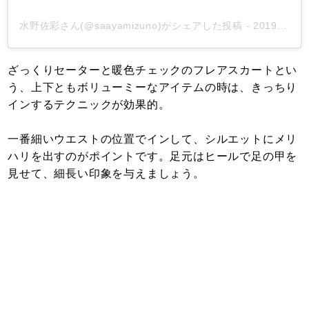
水野佐彩さん(@saayamizuno)がシェアした投稿
-
2019年 2月月11日午前2時06分PST
ざっくりセーターと暖色チェックのフレアスカートとい
う、上下ともボリューミーなアイテムの時は、きっちり
インするテクニックが効果的。
一番細いウエストの位置でインして、シルエットにメリ
ハリを出すのがポイントです。足元はヒールで足の甲を
見せて、細長い印象を与えましょう。