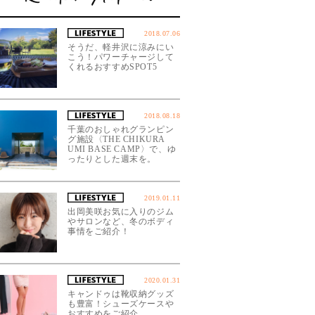
2018.07.06
そうだ、軽井沢に涼みにい
こう！パワーチャージして
くれるおすすめSPOT5
2018.08.18
千葉のおしゃれグランピン
グ施設〈THE CHIKURA
UMI BASE CAMP〉で、ゆ
ったりとした週末を。
2019.01.11
出岡美咲お気に入りのジム
やサロンなど、冬のボディ
事情をご紹介！
2020.01.31
キャンドゥは靴収納グッズ
も豊富！シューズケースや
おすすめをご紹介