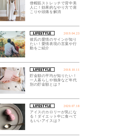
僧帽筋ストレッチで背中美
人に！効果的なやり方で肩
こりや頭痛を解消
2019.04.23
彼氏の愛情のサインが知り
たい！愛情表現の言葉や行
動をご紹介
2018.10.11
貯金額の平均が知りたい！
一人暮らしや独身など年代
別の貯金額とは？
2020.07.18
アイスのカロリーが気にな
る！ダイエット中に食べて
もいいアイスは？