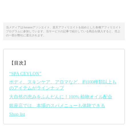
当メディアはAmazonアソシエイト、楽天アフィリエイトを始めとした各種アフィリエイト
プログラムに参加しています。当サービスの記事で紹介している商品を購入すると、売上
の一部が弊社に還元されます。
【目次】
“SPA CEYLON”
ボディ、スキンケア、アロマなど、約100種類以上も
のアイテムがラインナップ
大自然の恵みをふんだんに！100% 植物オイル配合
銀座店では、本場のスパメニューも体験できる
Shop list