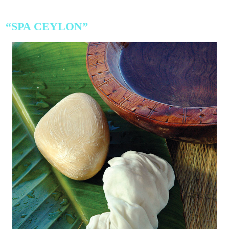
“SPA CEYLON”