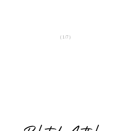
（1/7）