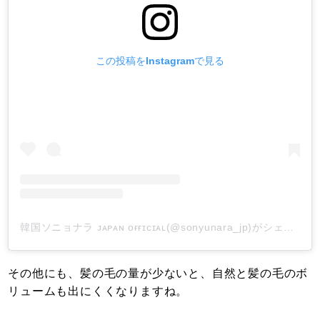
この投稿をInstagramで見る
韓国ソニョナラ ᴊᴀᴘᴀɴ ᴏғғɪᴄɪᴀʟ(@sonyunara_jp)がシェアした投稿
その他にも、髪の毛の量が少ないと、自然と髪の毛のボ
リュームも出にくくなりますね。