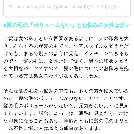
츄 chuu korea official(@chuu_official)がシェアした投稿
-
20
■髪の毛の「ボリュームない」とお悩みの女性は多い
「髪は女の命」という言葉があるように、人の印象を大
きく左右するのが髪の毛です。ヘアスタイルを変えただ
けでも、まるで別人のように見え、イメチェンできるも
のです。髪の毛は、女性だけでなく、男性の印象を変え
る大切なパーツですので、髪の毛についてのお悩みを抱
えている方は男女問わず少なくありません。
そんな髪の毛のお悩みの中でも、多くの方が悩んでいる
のが「髪の毛のボリュームが少ない」ということです。
髪の毛のボリュームが少ないと、元気がないように見え
てしまいます。場合によっては、薄毛に見えたり、老け
た印象になることもあり、年齢とともに髪の毛のボリュ
ーム不足に悩む人は増える傾向があります。