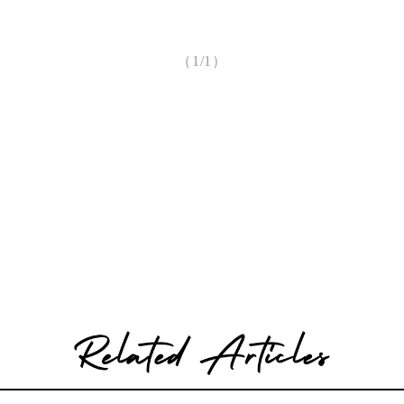
（1/1）