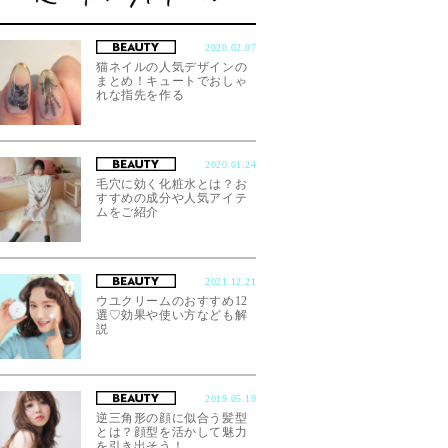
2020.02.07
猫ネイルの人気デザインの
まとめ！キュートでおしゃ
れな指先を作る
2020.01.24
毛穴に効く化粧水とは？お
すすめの成分や人気アイテ
ムをご紹介
2021.12.21
ウユクリームのおすすめ12
選♡効果や使い方なども解
説
2019.05.19
逆三角形の顔に似合う髪型
とは？顔型を活かして魅力
を引き出そう！