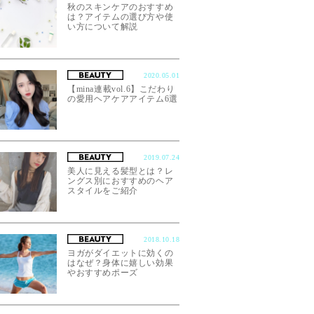
秋のスキンケアのおすすめ
は？アイテムの選び方や使
い方について解説
2020.05.01
【mina連載vol.6】こだわり
の愛用ヘアケアアイテム6選
2019.07.24
美人に見える髪型とは？レ
ングス別におすすめのヘア
スタイルをご紹介
2018.10.18
ヨガがダイエットに効くの
はなぜ？身体に嬉しい効果
やおすすめポーズ