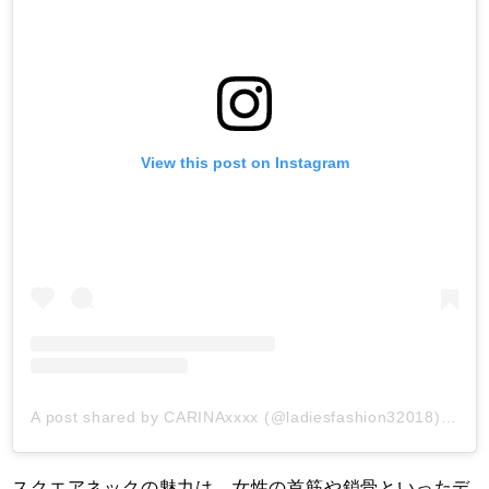
View this post on Instagram
A post shared by CARINAxxxx (@ladiesfashion32018)
on
Fe
スクエアネックの魅力は、女性の首筋や鎖骨といったデ