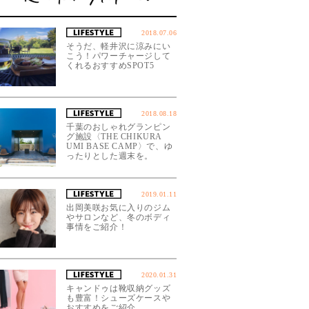
2018.07.06
そうだ、軽井沢に涼みにい
こう！パワーチャージして
くれるおすすめSPOT5
2018.08.18
千葉のおしゃれグランピン
グ施設〈THE CHIKURA
UMI BASE CAMP〉で、ゆ
ったりとした週末を。
2019.01.11
出岡美咲お気に入りのジム
やサロンなど、冬のボディ
事情をご紹介！
2020.01.31
キャンドゥは靴収納グッズ
も豊富！シューズケースや
おすすめをご紹介