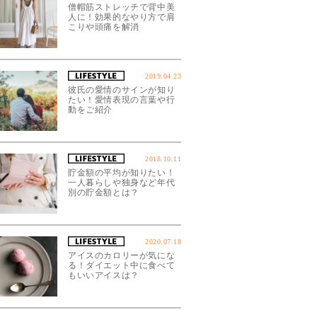
僧帽筋ストレッチで背中美
人に！効果的なやり方で肩
こりや頭痛を解消
2019.04.23
彼氏の愛情のサインが知り
たい！愛情表現の言葉や行
動をご紹介
2018.10.11
貯金額の平均が知りたい！
一人暮らしや独身など年代
別の貯金額とは？
2020.07.18
アイスのカロリーが気にな
る！ダイエット中に食べて
もいいアイスは？