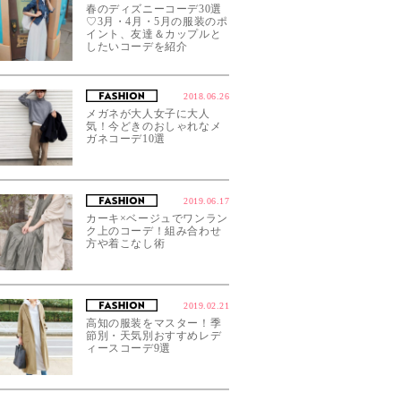
春のディズニーコーデ30選
♡3月・4月・5月の服装のポ
イント、友達＆カップルと
したいコーデを紹介
2018.06.26
メガネが大人女子に大人
気！今どきのおしゃれなメ
ガネコーデ10選
2019.06.17
カーキ×ベージュでワンラン
ク上のコーデ！組み合わせ
方や着こなし術
2019.02.21
高知の服装をマスター！季
節別・天気別おすすめレデ
ィースコーデ9選