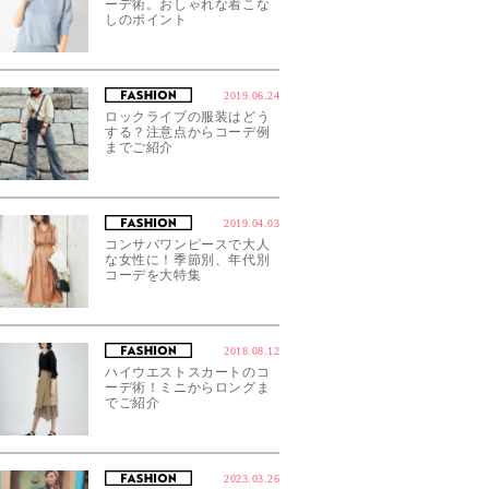
ーデ術。おしゃれな着こな
しのポイント
2019.06.24
ロックライブの服装はどう
する？注意点からコーデ例
までご紹介
2019.04.03
コンサバワンピースで大人
な女性に！季節別、年代別
コーデを大特集
2018.08.12
ハイウエストスカートのコ
ーデ術！ミニからロングま
でご紹介
2023.03.26