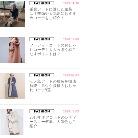
2019.11.30
鎌倉デートに適した服装
は？季節や天気別におすす
めコーデをご紹介！
2018.12.08
フーディーコートのおしゃ
れコーデ！大人っぽく着こ
なすポイントは？
2019.06.05
江ノ島デートの服装を徹底
解説！男ウケ抜群のおしゃ
れコーデ9選
2018.12.03
2018年ボアコートのレディ
ースコーデ集。人気色もご
紹介