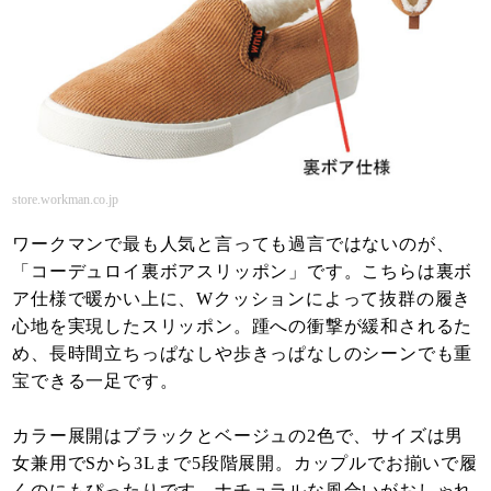
store.workman.co.jp
ワークマンで最も人気と言っても過言ではないのが、
「コーデュロイ裏ボアスリッポン」です。こちらは裏ボ
ア仕様で暖かい上に、Wクッションによって抜群の履き
心地を実現したスリッポン。踵への衝撃が緩和されるた
め、長時間立ちっぱなしや歩きっぱなしのシーンでも重
宝できる一足です。
カラー展開はブラックとベージュの2色で、サイズは男
女兼用でSから3Lまで5段階展開。カップルでお揃いで履
くのにもぴったりです。ナチュラルな風合いがおしゃれ