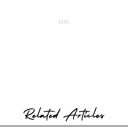
（1/2）