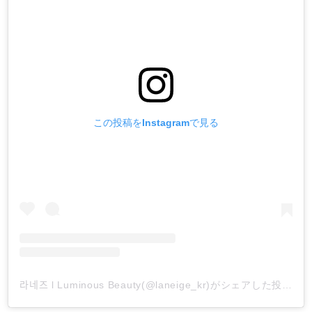
この投稿をInstagramで見る
라네즈 l Luminous Beauty(@laneige_kr)がシェアした投稿
-
2