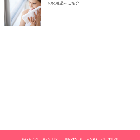
の化粧品をご紹介
FASHION
BEAUTY
LIFESTYLE
FOOD
CULTURE