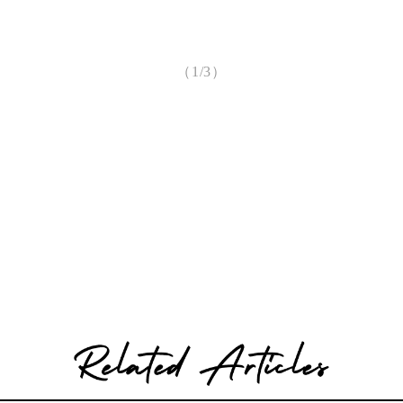
（1/3）