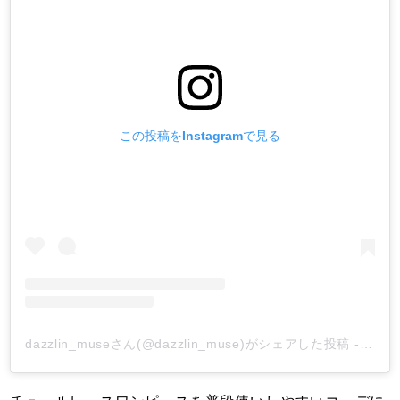
この投稿をInstagramで見る
dazzlin_museさん(@dazzlin_muse)がシェアした投稿
-
201