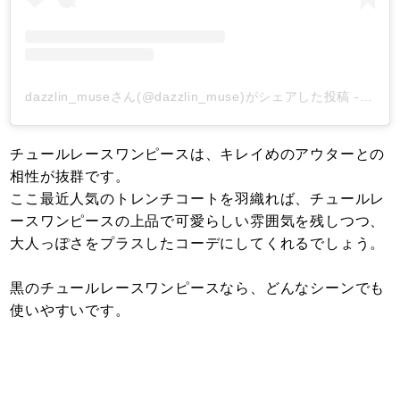
dazzlin_museさん(@dazzlin_muse)がシェアした投稿
-
201
チュールレースワンピースは、キレイめのアウターとの
相性が抜群です。
ここ最近人気のトレンチコートを羽織れば、チュールレ
ースワンピースの上品で可愛らしい雰囲気を残しつつ、
大人っぽさをプラスしたコーデにしてくれるでしょう。
黒のチュールレースワンピースなら、どんなシーンでも
使いやすいです。