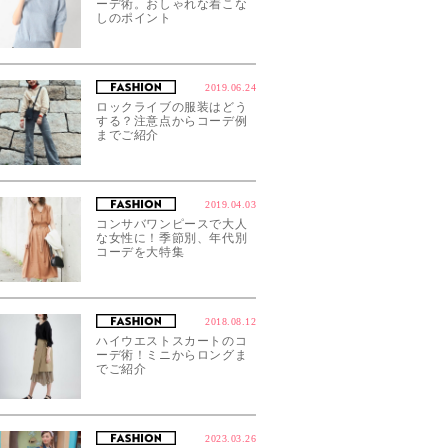
ーデ術。おしゃれな着こな
しのポイント
2019.06.24
ロックライブの服装はどう
する？注意点からコーデ例
までご紹介
2019.04.03
コンサバワンピースで大人
な女性に！季節別、年代別
コーデを大特集
2018.08.12
ハイウエストスカートのコ
ーデ術！ミニからロングま
でご紹介
2023.03.26