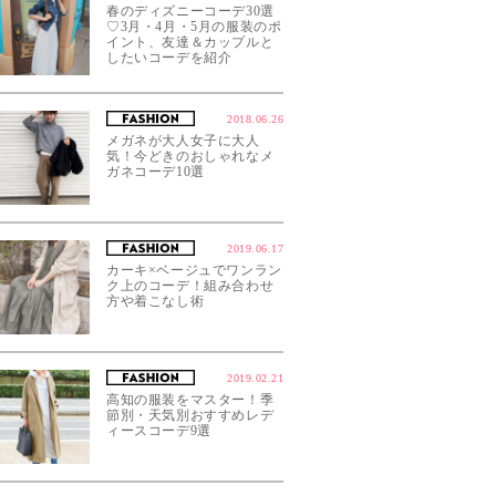
春のディズニーコーデ30選
♡3月・4月・5月の服装のポ
イント、友達＆カップルと
したいコーデを紹介
2018.06.26
メガネが大人女子に大人
気！今どきのおしゃれなメ
ガネコーデ10選
2019.06.17
カーキ×ベージュでワンラン
ク上のコーデ！組み合わせ
方や着こなし術
2019.02.21
高知の服装をマスター！季
節別・天気別おすすめレデ
ィースコーデ9選