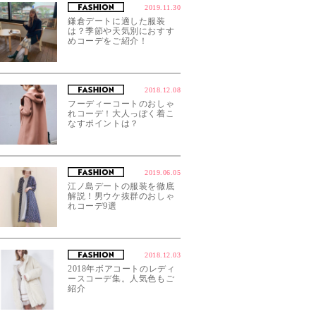
2019.11.30
鎌倉デートに適した服装
は？季節や天気別におすす
めコーデをご紹介！
2018.12.08
フーディーコートのおしゃ
れコーデ！大人っぽく着こ
なすポイントは？
2019.06.05
江ノ島デートの服装を徹底
解説！男ウケ抜群のおしゃ
れコーデ9選
2018.12.03
2018年ボアコートのレディ
ースコーデ集。人気色もご
紹介