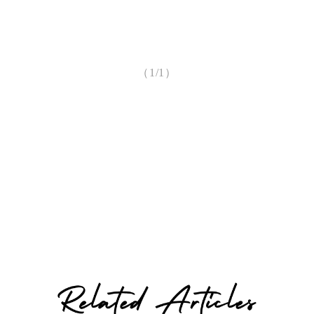
（1/1）